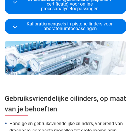
certificate) voor online
procesanalysetoepassingen
Kalibratiemengsels in pistoncilinders voor
laboratoriumtoepassingen
Gebruiksvriendelijke cilinders, op maat
van je behoeften
Handige en gebruiksvriendelijke cilinders, variërend van
draagbare, compacte modellen tot grote exemplaren.