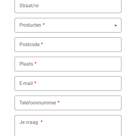
Straat/nr
Producten
Nothing selected
Postcode
Plaats
E-mail
Telefoonnummer
Je vraag