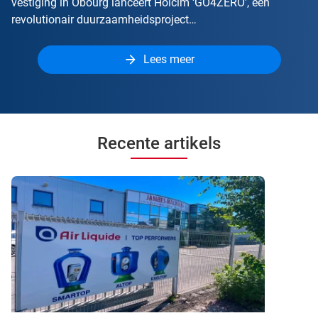
vestiging in Obourg lanceert Holcim ‘GO4ZERO’, een
revolutionair duurzaamheidsproject…
Lees meer
Recente artikels