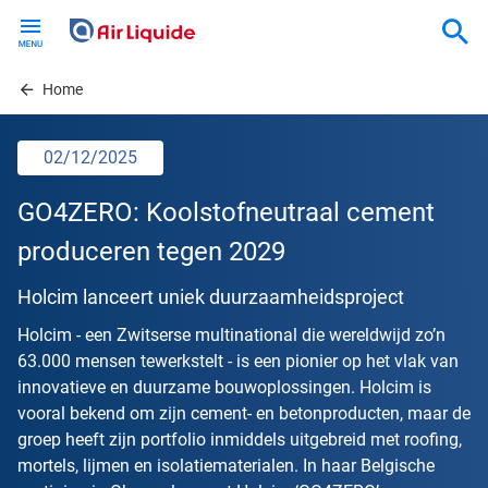
Skip
to
main
content
Home
02/12/2025
GO4ZERO: Koolstofneutraal cement
produceren tegen 2029
Holcim lanceert uniek duurzaamheidsproject
Holcim - een Zwitserse multinational die wereldwijd zo’n
63.000 mensen tewerkstelt - is een pionier op het vlak van
innovatieve en duurzame bouwoplossingen. Holcim is
vooral bekend om zijn cement- en betonproducten, maar de
groep heeft zijn portfolio inmiddels uitgebreid met roofing,
mortels, lijmen en isolatiematerialen. In haar Belgische