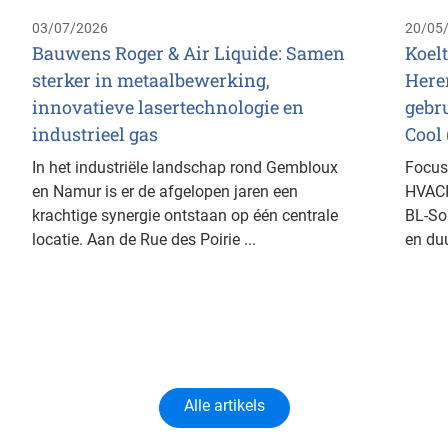
03/07/2026
20/05
Bauwens Roger & Air Liquide: Samen
Koel
sterker in metaalbewerking,
Here
innovatieve lasertechnologie en
gebr
industrieel gas
Cool 
In het industriële landschap rond Gembloux
Focus
en Namur is er de afgelopen jaren een
HVACI
krachtige synergie ontstaan op één centrale
BL-Sol
locatie. Aan de Rue des Poirie ...
en du
Alle artikels