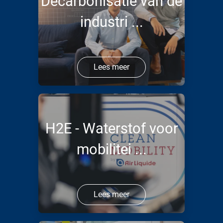
Decarbonisatie van de
industri ...
Lees meer
H2E - Waterstof voor
mobilitei ...
Lees meer