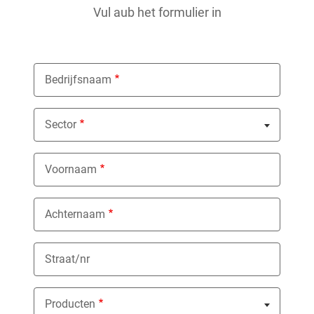
Vul aub het formulier in
Bedrijfsnaam
Sector
Nothing selected
Voornaam
Achternaam
Straat/nr
Producten
Nothing selected