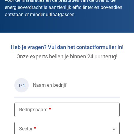
voor de installaties en de prestaties van de ovens: de
energieoverdracht is aanzienlijk efficiënter en bovendien
ontstaan er minder uitlaatgassen.
Heb je vragen? Vul dan het contactformulier in!
Onze experts bellen je binnen 24 uur terug!
Naam en bedrijf
1/4
Bedrijfsnaam
Sector
Nothing selected