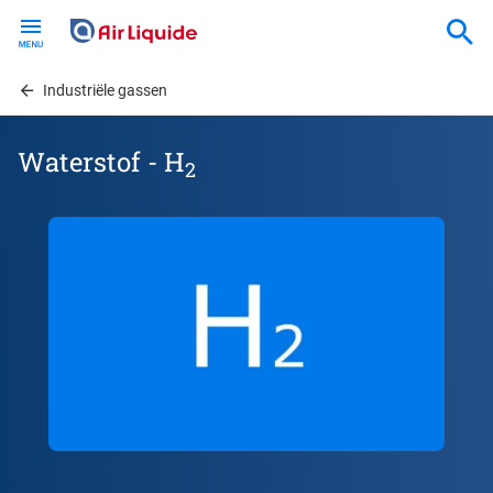
Skip
to
main
content
Industriële gassen
Waterstof - H
2