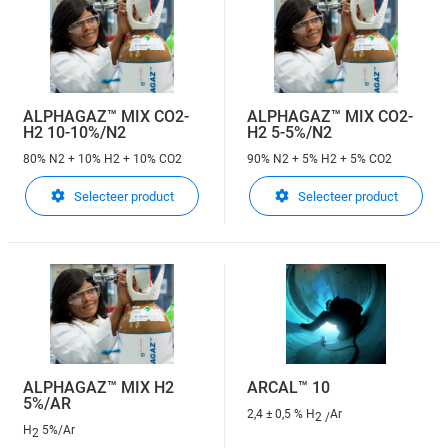
ALPHAGAZ™ MIX CO2-
ALPHAGAZ™ MIX CO2-
H2 10-10%/N2
H2 5-5%/N2
80% N2 + 10% H2 + 10% CO2
90% N2 + 5% H2 + 5% CO2
Selecteer product
Selecteer product
ALPHAGAZ™ MIX H2
ARCAL™ 10
5%/AR
2,4 ± 0,5 % H
Ar
2 /
H
5%/Ar
2