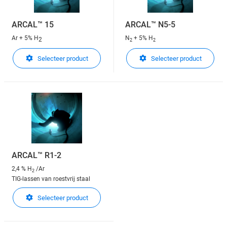
ARCAL™ 15
ARCAL™ N5-5
Ar + 5% H
N
+ 5% H
2
2
2
Selecteer product
Selecteer product
ARCAL™ R1-2
2,4 % H
/Ar
2
TIG-lassen van roestvrij staal
Selecteer product