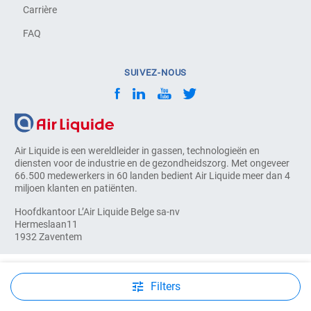
Carrière
FAQ
SUIVEZ-NOUS
Air Liquide is een wereldleider in gassen, technologieën en
diensten voor de industrie en de gezondheidszorg. Met ongeveer
66.500 medewerkers in 60 landen bedient Air Liquide meer dan 4
miljoen klanten en patiënten.
Hoofdkantoor L’Air Liquide Belge sa-nv
Hermeslaan11
1932 Zaventem
© COPYRIGHT 2026, AIR LIQUIDE. ALL RIGHTS RESERVED
Filters
Leveringsvoorwaarden & Inkoopvoorwaarden
Legal Notice
Cookies
Persoonlijke gegevens