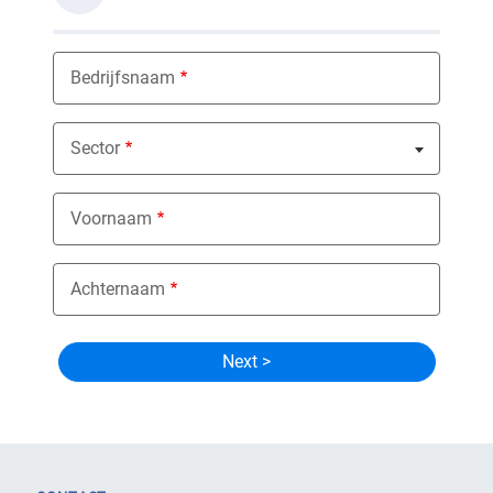
Bedrijfsnaam
Sector
Nothing selected
Voornaam
Achternaam