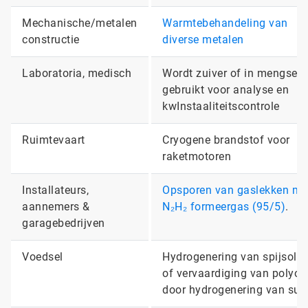
Mechanische/metalen
Warmtebehandeling van
constructie
diverse metalen
Laboratoria, medisch
Wordt zuiver of in mengsels
gebruikt voor analyse en
kwInstaaliteitscontrole
Ruimtevaart
Cryogene brandstof voor
raketmotoren
Installateurs,
Opsporen van gaslekken me
aannemers &
N₂H₂ formeergas (95/5)
.
garagebedrijven
Voedsel
Hydrogenering van spijsolië
of vervaardiging van polyol
door hydrogenering van sui