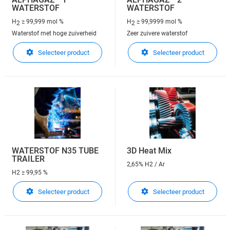
WATERSTOF
WATERSTOF
H
≥ 99,999 mol %
H
≥ 99,9999 mol %
2
2
Waterstof met hoge zuiverheid
Zeer zuivere waterstof
Selecteer product
Selecteer product
WATERSTOF N35 TUBE
3D Heat Mix
TRAILER
2,65% H2 / Ar
H2
≥ 99,95 %
Selecteer product
Selecteer product