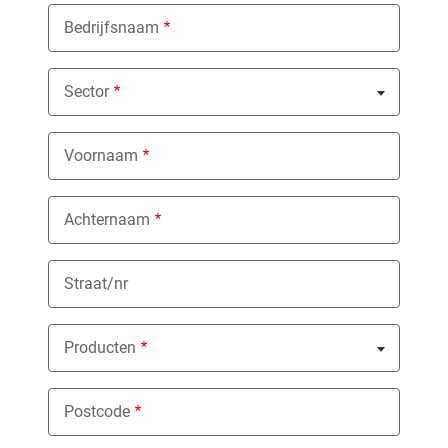
Bedrijfsnaam
Sector
Nothing selected
Voornaam
Achternaam
Straat/nr
Producten
Nothing selected
Postcode