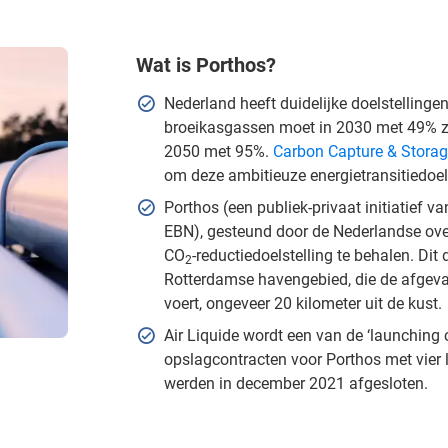
Wat is Porthos?
Nederland heeft duidelijke doelstellingen
broeikasgassen moet in 2030 met 49% zi
2050 met 95%.
Carbon Capture & Storag
om deze ambitieuze energietransitiedoel
Porthos (een publiek-privaat initiatief
EBN), gesteund door de Nederlandse over
CO
-reductiedoelstelling te behalen. Di
2
Rotterdamse havengebied, die de afge
voert, ongeveer 20 kilometer uit de kust.
Air Liquide wordt een van de ‘launching 
opslagcontracten voor Porthos met vier 
werden in december 2021 afgesloten.