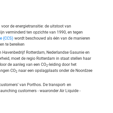
 voor de energietransitie: de uitstoot van
jn verminderd ten opzichte van 1990, en tegen
e (CCS)
wordt beschouwd als één van de manieren
en te bereiken
 van Havenbedrijf Rotterdam, Nederlandse Gasunie en
heid, moet de regio Rotterdam in staat stellen haar
t door de aanleg van een CO
-leiding door het
2
vangen CO
naar een opslagplaats onder de Noordzee
2
customers’ van Porthos. De transport- en
launching customers - waaronder Air Liquide -