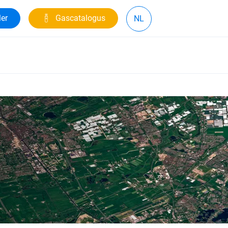
ler
Gascatalogus
NL