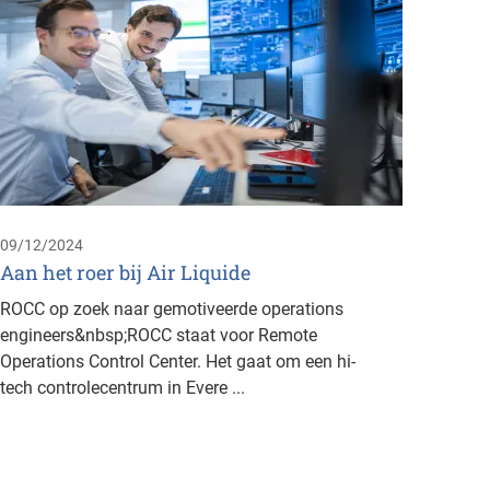
07/10/
“ALLE
gegev
Liqui
German
Liquid
Busine
09/12/2024
de Larg
Aan het roer bij Air Liquide
ROCC op zoek naar gemotiveerde operations
engineers&nbsp;ROCC staat voor Remote
Operations Control Center. Het gaat om een hi-
tech controlecentrum in Evere ...