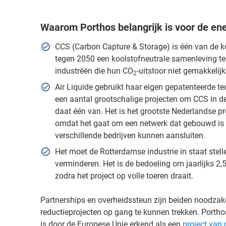
Waarom Porthos belangrijk is voor de ene
CCS (Carbon Capture & Storage) is één van de k
tegen 2050 een koolstofneutrale samenleving te 
industrêën die hun CO
-uitstoor niet gemakkeli
2
Air Liquide gebruikt haar eigen gepatenteerde 
een aantal grootschalige projecten om CCS in de 
daat één van. Het is het grootste Nederlandse pr
omdat het gaat om een netwerk dat gebouwd is
verschillende bedrijven kunnen aansluiten.
Het moet de Rotterdamse industrie in staat stel
verminderen. Het is de bedoeling om jaarlijks 2,
zodra het project op volle toeren draait.
Partnerships en overheidssteun zijn beiden noodzake
reductieprojecten op gang te kunnen trekken. Porthos
is door de Europese Unie erkend als een
project van