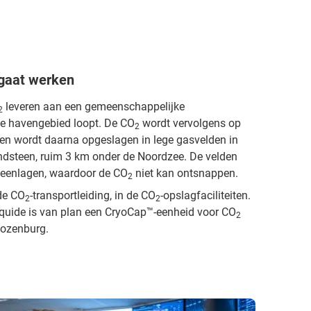
 gaat werken
leveren aan een gemeenschappelijke
2
se havengebied loopt. De CO
wordt vervolgens op
2
 en wordt daarna opgeslagen in lege gasvelden in
andsteen, ruim 3 km onder de Noordzee. De velden
steenlagen, waardoor de CO
niet kan ontsnappen.
2
 de CO
-transportleiding, in de CO
-opslagfaciliteiten.
2
2
Liquide is van plan een CryoCap™-eenheid voor CO
2
 Rozenburg.