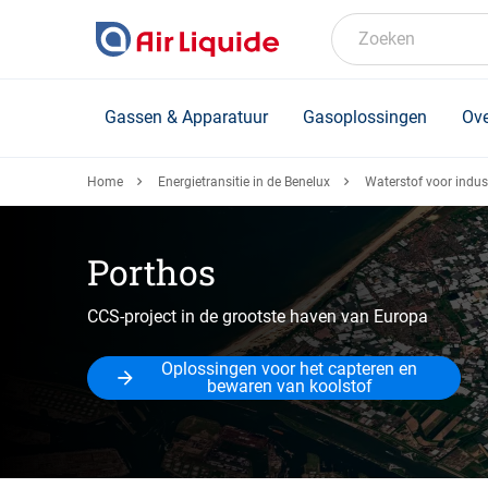
Skip
to
Zoeken
main
content
Gassen & Apparatuur
Gasoplossingen
Ove
Home
Energietransitie in de Benelux
Waterstof voor indust
Porthos
CCS-project in de grootste haven van Europa
Oplossingen voor het capteren en
bewaren van koolstof