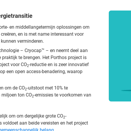
rgietransitie
orte- en middellangetermijn oplossingen om
creëren, en is met name interessant voor
jk kunnen verminderen.
technologie – Cryocap™ – en neemt deel aan
praktijk te brengen. Het Porthos project is
oject voor CO
-reductie en is zeer innovatief
2
 op een open access-benadering, waarop
len om de CO
-uitstoot met 10% te
2
5 miljoen ton CO
-emissies te voorkomen van
2
lijk om om dergelijke grote CO
-
2
 voldoet aan beide vereisten en het project
 gemeenschappelijk belang
.