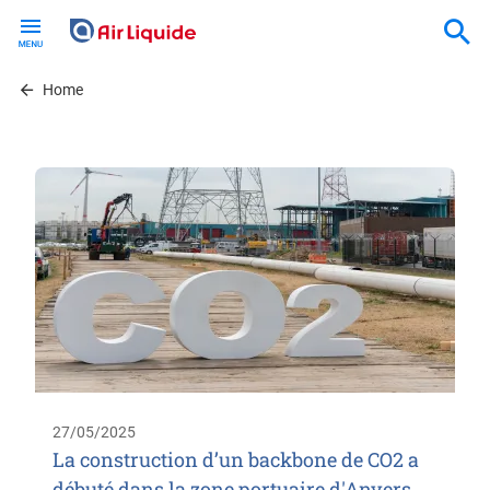
Skip
to
main
content
Home
27/05/2025
La construction d’un backbone de CO2 a
débuté dans la zone portuaire d'Anvers