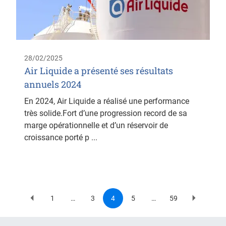
28/02/2025
Air Liquide a présenté ses résultats
annuels 2024
En 2024, Air Liquide a réalisé une performance
très solide.Fort d’une progression record de sa
marge opérationnelle et d’un réservoir de
croissance porté p ...
1
…
3
4
5
…
59
Previous
First
Page
Current
Page
Last
Next
Pagination
page
page
page
page
page