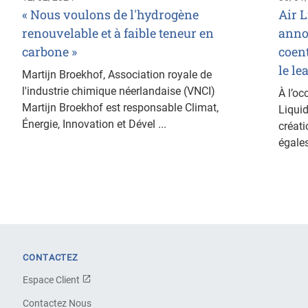
« Nous voulons de l'hydrogène
Air L
renouvelable et à faible teneur en
anno
carbone »
coen
le le
Martijn Broekhof, Association royale de
l'industrie chimique néerlandaise (VNCI)
À l’oc
Martijn Broekhof est responsable Climat,
Liqui
Énergie, Innovation et Dével ...
créat
égales
CONTACTEZ
Espace Client
Contactez Nous