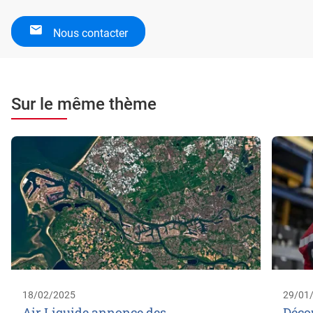
Nous contacter
Sur le même thème
18/02/2025
29/01
Air Liquide annonce des
Décou