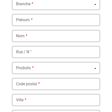
Branche
Nothing selected
Prénom
Nom
Rue / N °
Produits
Nothing selected
Code postal
Ville