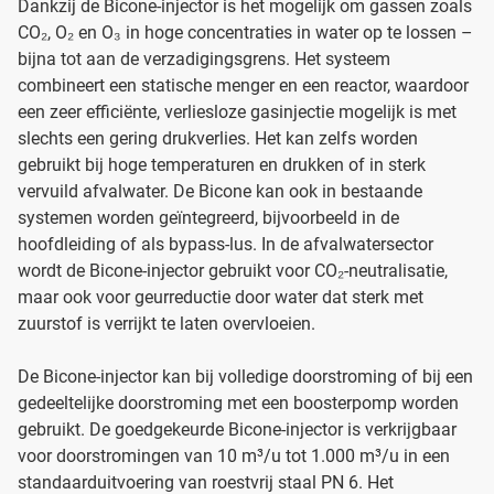
Dankzij de Bicone-injector is het mogelijk om gassen zoals
CO₂, O₂ en O₃ in hoge concentraties in water op te lossen –
bijna tot aan de verzadigingsgrens. Het systeem
combineert een statische menger en een reactor, waardoor
een zeer efficiënte, verliesloze gasinjectie mogelijk is met
slechts een gering drukverlies. Het kan zelfs worden
gebruikt bij hoge temperaturen en drukken of in sterk
vervuild afvalwater. De Bicone kan ook in bestaande
systemen worden geïntegreerd, bijvoorbeeld in de
hoofdleiding of als bypass-lus. In de afvalwatersector
wordt de Bicone-injector gebruikt voor CO₂-neutralisatie,
maar ook voor geurreductie door water dat sterk met
zuurstof is verrijkt te laten overvloeien.
De Bicone-injector kan bij volledige doorstroming of bij een
gedeeltelijke doorstroming met een boosterpomp worden
gebruikt. De goedgekeurde Bicone-injector is verkrijgbaar
voor doorstromingen van 10 m³/u tot 1.000 m³/u in een
standaarduitvoering van roestvrij staal PN 6. Het