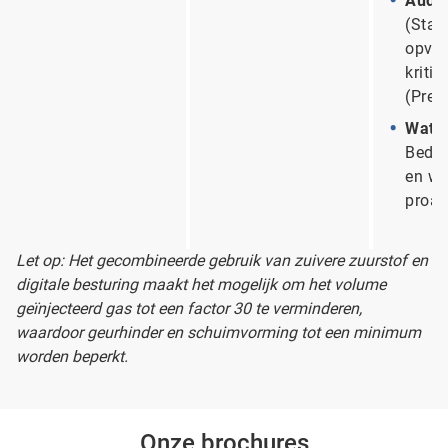
Audit
(Stan
opvol
kriti
(Pre
Water
Bedie
en we
proac
Let op: Het gecombineerde gebruik van zuivere zuurstof en
digitale besturing maakt het mogelijk om het volume
geïnjecteerd gas tot een factor 30 te verminderen,
waardoor geurhinder en schuimvorming tot een minimum
worden beperkt.
Onze brochures