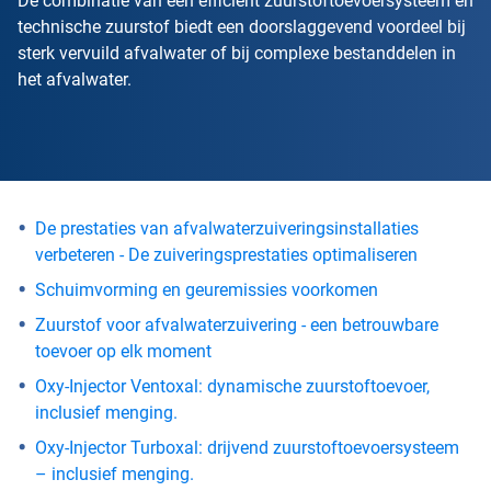
De combinatie van een efficiënt zuurstoftoevoersysteem en
technische zuurstof biedt een doorslaggevend voordeel bij
sterk vervuild afvalwater of bij complexe bestanddelen in
het afvalwater.
De prestaties van afvalwaterzuiveringsinstallaties
verbeteren - De zuiveringsprestaties optimaliseren
Schuimvorming en geuremissies voorkomen
Zuurstof voor afvalwaterzuivering - een betrouwbare
toevoer op elk moment
Oxy-Injector Ventoxal: dynamische zuurstoftoevoer,
inclusief menging.
Oxy-Injector Turboxal: drijvend zuurstoftoevoersysteem
– inclusief menging.