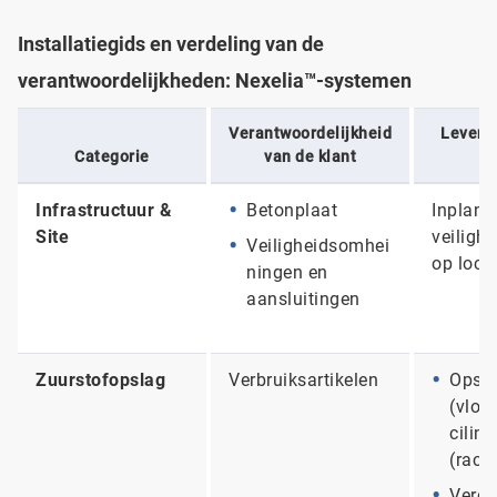
Installatiegids en verdeling van de
verantwoordelijkheden: Nexelia™-systemen
Verantwoordelijkheid
Leverin
Categorie
van de klant
Infrastructuur &
Betonplaat
Inplant
Site
veiligh
Veiligheidsomhei
op locat
ningen en
aansluitingen
Zuurstofopslag
Verbruiksartikelen
Opsla
(vloe
cilin
(rack
Verd