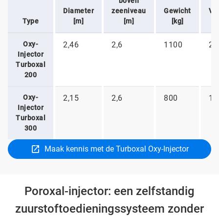
boven
Diameter
zeeniveau
Gewicht
Ve
Type
[m]
[m]
[kg]
Oxy-
2,46
2,6
1100
22
Injector
Turboxal
200
Oxy-
2,15
2,6
800
16
Injector
Turboxal
300
Maak kennis met de Turboxal Oxy-Injector
Poroxal-injector: een zelfstandig
zuurstoftoedieningssysteem zonder