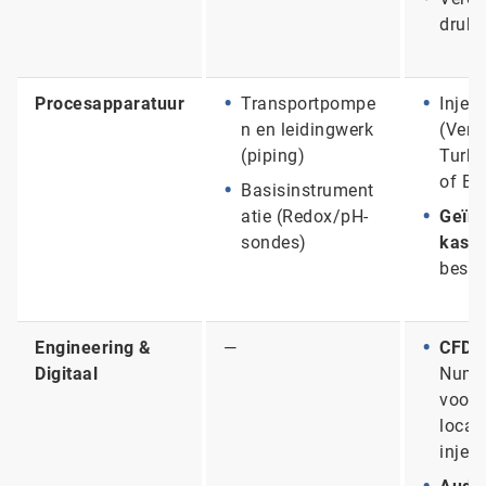
drukr
Procesapparatuur
Transportpompe
Inject
n en leidingwerk
(Vent
(piping)
Turbo
of Bi
Basisinstrument
atie (Redox/pH-
Geïnt
sondes)
kast:
bestu
Engineering &
—
CFD-m
Digitaal
Numer
voor 
locat
injec