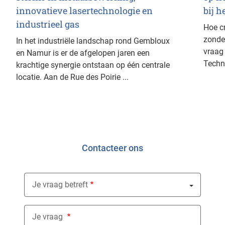
innovatieve lasertechnologie en
bij h
industrieel gas
Hoe c
zonder
In het industriële landschap rond Gembloux
vraag 
en Namur is er de afgelopen jaren een
Techn
krachtige synergie ontstaan op één centrale
locatie. Aan de Rue des Poirie ...
Contacteer ons
Je vraag betreft
Nothing selected
Je vraag