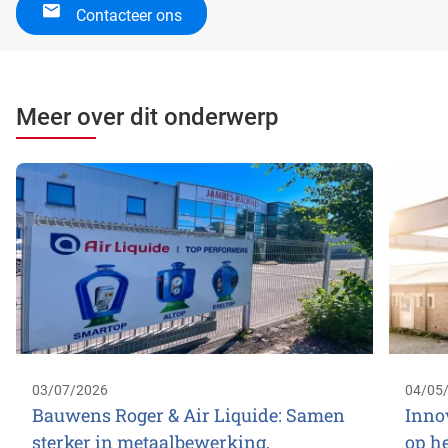
Contacteer ons
Meer over dit onderwerp
03/07/2026
04/05
Bauwens Roger & Air Liquide: Samen
Inno
sterker in metaalbewerking,
op h