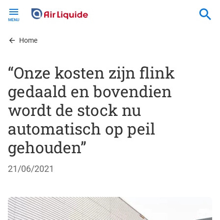
Skip
to
main
content
Home
“Onze kosten zijn flink
gedaald en bovendien
wordt de stock nu
automatisch op peil
gehouden”
21/06/2021