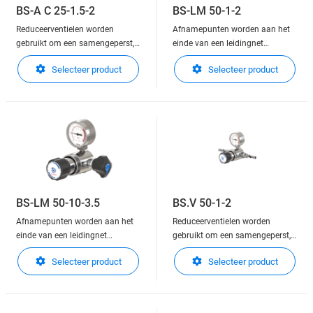
BS-A C 25-1.5-2
BS-LM 50-1-2
Reduceerventielen worden
Afnamepunten worden aan het
gebruikt om een samengeperst,
einde van een leidingnet
of vloeibaar gas in gasfase, in
gemonteerd en geven de
Selecteer product
Selecteer product
druk te verlagen.
gebruiker de mogelijkheid zijn
Reduceerventielen zijn in staat
toepassing hierop aan te sluiten.
om de druk nauwkeurig te
Afhankelijk van de situatie, heeft
regelen en stabiel te houden aan
deze apparatuur geintegreerde
de uitlaatzijde van de regelaar.
voorzieningen zoals afsluiters,
Deze kunnen gemonteerd wo
en een regeling e
BS-LM 50-10-3.5
BS.V 50-1-2
Afnamepunten worden aan het
Reduceerventielen worden
einde van een leidingnet
gebruikt om een samengeperst,
gemonteerd en geven de
of vloeibaar gas in gasfase, in
Selecteer product
Selecteer product
gebruiker de mogelijkheid zijn
druk te verlagen.
toepassing hierop aan te sluiten.
Reduceerventielen zijn in staat
Afhankelijk van de situatie, heeft
om de druk nauwkeurig te
deze apparatuur geintegreerde
regelen en stabiel te houden aan