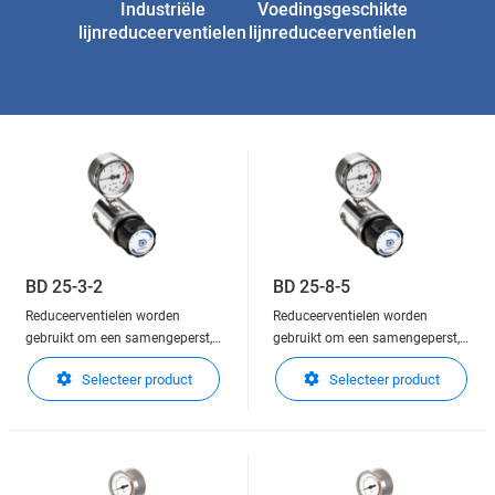
Industriële
Voedingsgeschikte
lijnreduceerventielen
lijnreduceerventielen
BD 25-3-2
BD 25-8-5
Reduceerventielen worden
Reduceerventielen worden
gebruikt om een samengeperst,
gebruikt om een samengeperst,
of vloeibaar gas in gasfase, in
of vloeibaar gas in gasfase, in
Selecteer product
Selecteer product
druk te verlagen.
druk te verlagen.
Reduceerventielen zijn in staat
Reduceerventielen zijn in staat
om de druk nauwkeurig te
om de druk nauwkeurig te
regelen en stabiel te houden aan
regelen en stabiel te houden aan
de uitlaatzijde van de regelaar.
de uitlaatzijde van de regelaar.
Deze kunnen gemonteerd wo
Deze kunnen gemonteerd wo