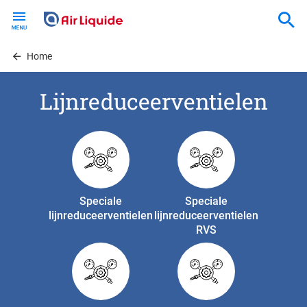
Skip
to
main
content
Home
Lijnreduceerventielen
Speciale
Speciale
lijnreduceerventielen
lijnreduceerventielen
RVS