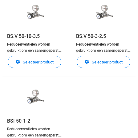
voorzieningen zoals afsluiters,
de uitlaatzijde van de regelaar.
en een regeling e
Deze kunnen gemonteerd wo
BS.V 50-10-3.5
BS.V 50-3-2.5
Reduceerventielen worden
Reduceerventielen worden
gebruikt om een samengeperst,
gebruikt om een samengeperst,
of vloeibaar gas in gasfase, in
of vloeibaar gas in gasfase, in
Selecteer product
Selecteer product
druk te verlagen.
druk te verlagen.
Reduceerventielen zijn in staat
Reduceerventielen zijn in staat
om de druk nauwkeurig te
om de druk nauwkeurig te
regelen en stabiel te houden aan
regelen en stabiel te houden aan
de uitlaatzijde van de regelaar.
de uitlaatzijde van de regelaar.
Deze kunnen gemonteerd wo
Deze kunnen gemonteerd wo
BSI 50-1-2
Reduceerventielen worden
gebruikt om een samengeperst,