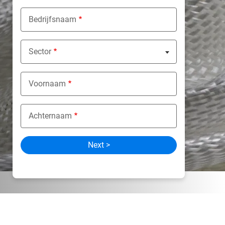
Bedrijfsnaam
Sector
Nothing selected
Voornaam
Achternaam