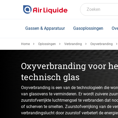
Skip
to
Zoeken
main
content
Gassen & Apparatuur
Gasoplossingen
Ove
Home
Oplossingen
Verbranding
Oxyverbranding
Oxyverbranding voor he
technisch glas
Oxyverbranding is een van de technologieën die wo
van glasovens te verminderen. Er wordt zuivere zuur
zuurstofverrijkte luchtmengsel te verbranden dat no
of scherven te smelten. Zuurstofverrijking van de ve
verbrandingslucht door zuurstof verbetert de energie-