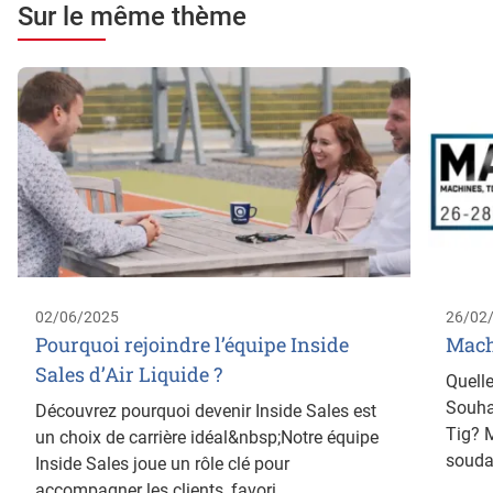
Sur le même thème
02/06/2025
26/02
Pourquoi rejoindre l’équipe Inside
Mach
Sales d’Air Liquide ?
Quelle
Souha
Découvrez pourquoi devenir Inside Sales est
Tig? M
un choix de carrière idéal&nbsp;Notre équipe
souda
Inside Sales joue un rôle clé pour
accompagner les clients, favori ...