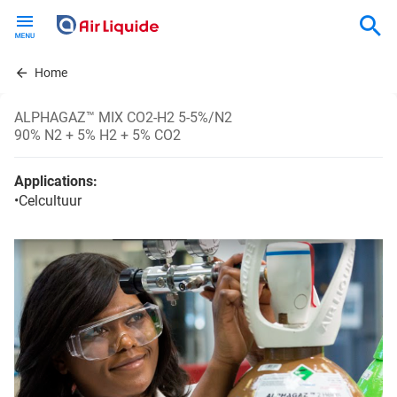
Skip
to
main
content
Home
ALPHAGAZ™ MIX CO2-H2 5-5%/N2
90% N2 + 5% H2 + 5% CO2
Applications:
•Celcultuur