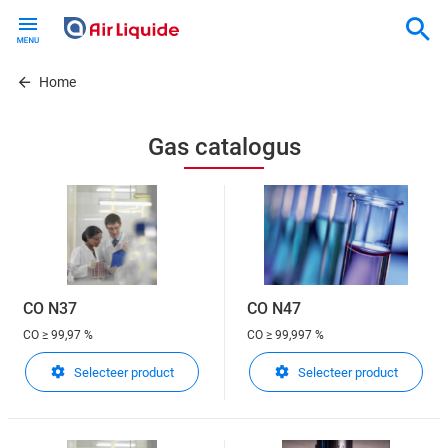
Skip
to
main
content
Home
Gas catalogus
CO N37
CO N47
CO
≥ 99,97 %
CO
≥ 99,997 %
Selecteer product
Selecteer product