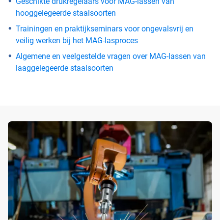
Geschikte drukregelaars voor MAG-lassen van
hooggelegeerde staalsoorten
Trainingen en praktijkseminars voor ongevalsvrij en
veilig werken bij het MAG-lasproces
Algemene en veelgestelde vragen over MAG-lassen van
laaggelegeerde staalsoorten