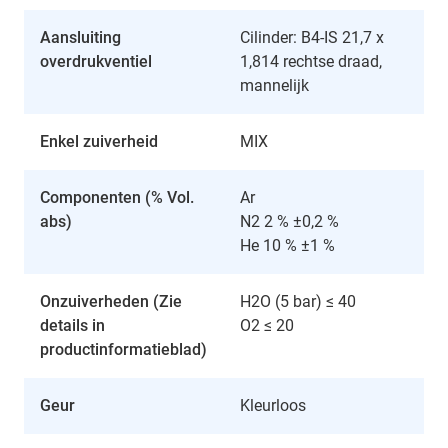
Aansluiting
Cilinder: B4-IS 21,7 x
overdrukventiel
1,814 rechtse draad,
mannelijk
Enkel zuiverheid
MIX
Componenten (% Vol.
Ar
abs)
N2 2 % ±0,2 %
He 10 % ±1 %
Onzuiverheden (Zie
H2O (5 bar) ≤ 40
details in
O2 ≤ 20
productinformatieblad)
Geur
Kleurloos