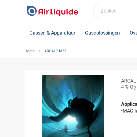
Skip
to
Zoeken
main
content
Gassen & Apparatuur
Gasoplossingen
Ove
Home
ARCAL™ M23
ARCAL
4 % O
2
Applica
•MAG la