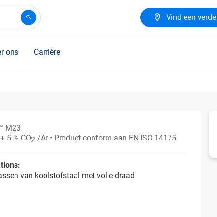
Vind een verde
r ons
Carrière
™ M23
+ 5 % CO
/Ar
• Product conform aan EN ISO 14175
2
tions:
ssen van koolstofstaal met volle draad