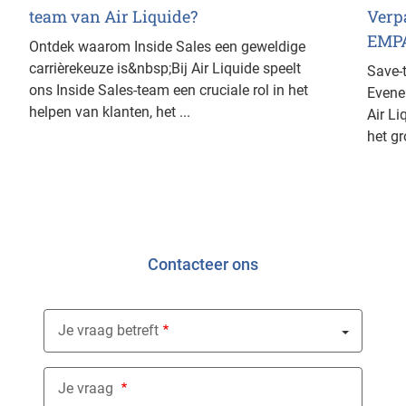
team van Air Liquide?
Verp
EMPA
Ontdek waarom Inside Sales een geweldige
carrièrekeuze is&nbsp;Bij Air Liquide speelt
Save-t
ons Inside Sales-team een cruciale rol in het
Evene
helpen van klanten, het ...
Air L
het gr
Contacteer ons
Je vraag betreft
Nothing selected
Je vraag