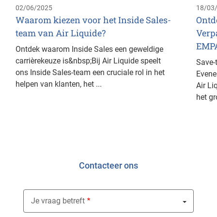
02/06/2025
18/03
Waarom kiezen voor het Inside Sales-
Ontd
team van Air Liquide?
Verp
EMPA
Ontdek waarom Inside Sales een geweldige
carrièrekeuze is&nbsp;Bij Air Liquide speelt
Save-t
ons Inside Sales-team een cruciale rol in het
Evene
helpen van klanten, het ...
Air L
het gr
Contacteer ons
Je vraag betreft
Nothing selected