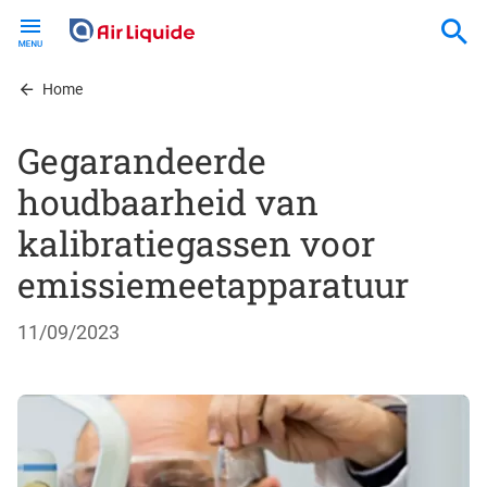
Skip
to
main
content
Home
Gegarandeerde
houdbaarheid van
kalibratiegassen voor
emissiemeetapparatuur
11/09/2023