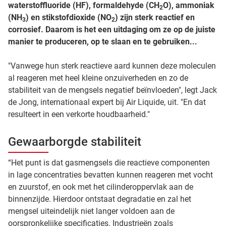
waterstoffluoride (HF), formaldehyde (CH
O), ammoniak
2
(NH
) en stikstofdioxide (NO
) zijn sterk reactief en
3
2
corrosief. Daarom is het een uitdaging om ze op de juiste
manier te produceren, op te slaan en te gebruiken...
"Vanwege hun sterk reactieve aard kunnen deze moleculen
al reageren met heel kleine onzuiverheden en zo de
stabiliteit van de mengsels negatief beïnvloeden", legt Jack
de Jong, internationaal expert bij Air Liquide, uit. "En dat
resulteert in een verkorte houdbaarheid."
Gewaarborgde stabiliteit
“Het punt is dat gasmengsels die reactieve componenten
in lage concentraties bevatten kunnen reageren met vocht
en zuurstof, en ook met het cilinderoppervlak aan de
binnenzijde. Hierdoor ontstaat degradatie en zal het
mengsel uiteindelijk niet langer voldoen aan de
oorspronkelijke specificaties. Industrieën zoals