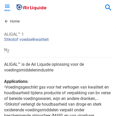
Skip
to
main
content
Home
ALIGAL™ 1
Stikstof voedselkwaliteit
N
2
ALIGAL™ is de Air Liquide oplossing voor de
voedingsmiddelenindustrie
Applications:
•Voedingsgeschikt gas voor het verhogen van kwaliteit en
houdbaarheid tijdens productie of verpakking van bv verse
of bereide voedingswaren, wijn en andere dranken,...
•Stikstof verlengt de houdbaarheid van droge en sterk
oxiderende voedingsmiddelen verpakt onder
beschermende atmosfeer (MAP) en van vloeibare