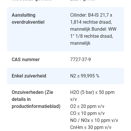
Aansluiting
Cilinder: B4-IS 21,7 x
overdrukventiel
1,814 rechtse draad,
mannelijk Bundel: WW
1" 1/8 rechtse draad,
mannelijk
CAS nummer
7727-37-9
Enkel zuiverheid
N2 ≥ 99,995 %
Onzuiverheden (Zie
H2O (5 bar) ≤ 50 ppm
details in
v/v
productinformatieblad)
O2 ≤ 20 ppm v/v
CO ≤ 10 ppm v/v
NO / NOx ≤ 10 ppm v/v
CnHm ≤ 30 ppm v/v