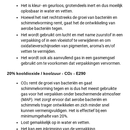
Het is kleur- en geurloos, grotendeels inert en dus moeilijk 
oplosbaar in water en vetten.
Hoewel het niet rechtstreeks de groei van bacteriën en 
schimmelvorming remt, gaat het de ontwikkeling van 
aerobe bacteriën tegen.
Het wordt gebruikt om lucht en met name zuurstof in een 
verpakking of in een vloeistof te verwijderen en om 
oxidatieverschijnselen van pigmenten, aroma’s en/of 
vetten te vermijden.
Het wordt ook als aanvullend gas in een gasmengsel 
gebruikt om te voorkomen dat verpakkingen vervormen.
20% kooldioxide / koolzuur - CO
 - E290
2
CO
 remt de groei van bacteriën en gaat 
2
schimmelvorming tegen en is dus het meest gebruikte 
gas voor het verpakken onder beschermende atmosfeer 
(MAP). Het zorgt ervoor dat aerobe bacteriën en 
schimmels trager ontwikkelen en zich minder snel 
kunnen vermenigvuldigen. Het is effectief bij een 
minimumgehalte van 20%.
Lost gemakkelijk op in water en vetten.
Het kan een inkrimping van de verpakking 