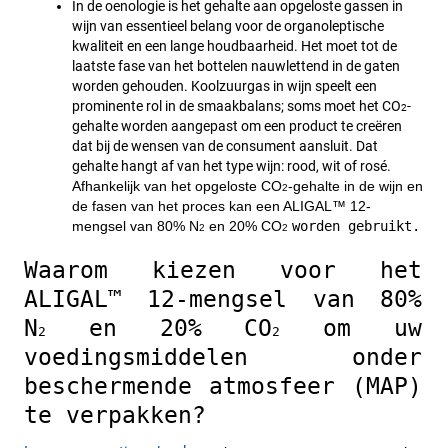
In de oenologie is het gehalte aan opgeloste gassen in 
wijn van essentieel belang voor de organoleptische 
kwaliteit en een lange houdbaarheid. Het moet tot de 
laatste fase van het bottelen nauwlettend in de gaten 
worden gehouden. Koolzuurgas in wijn speelt een 
prominente rol in de smaakbalans; soms moet het CO
-
2
gehalte worden aangepast om een product te creëren 
dat bij de wensen van de consument aansluit. Dat 
gehalte hangt af van het type wijn: rood, wit of rosé. 
Afhankelijk van het opgeloste CO
-gehalte in de wijn en 
2
de fasen van het proces kan een ALIGAL™ 12-
mengsel van 80% N
 en 20% CO
worden gebruikt.
2
2
Waarom kiezen voor het 
ALIGAL™ 12-mengsel van 80% 
N
 en 20% CO
 om uw 
2
2
voedingsmiddelen onder 
beschermende atmosfeer (MAP) 
te verpakken?