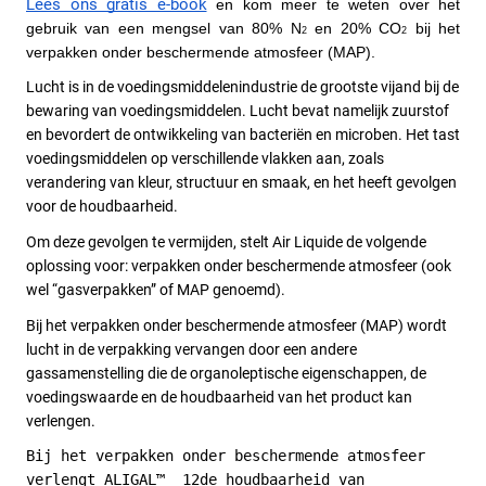
Lees ons gratis e-book
en kom meer te weten over het 
gebruik van een mengsel van 80% N
 en 20% CO
 bij het 
2
2
verpakken onder beschermende atmosfeer (MAP).
Lucht is in de voedingsmiddelenindustrie de grootste vijand bij de 
bewaring van voedingsmiddelen. Lucht bevat namelijk zuurstof 
en bevordert de ontwikkeling van bacteriën en microben. Het tast 
voedingsmiddelen op verschillende vlakken aan, zoals 
verandering van kleur, structuur en smaak, en het heeft gevolgen 
voor de houdbaarheid. 
Om deze gevolgen te vermijden, stelt Air Liquide de volgende 
oplossing voor: verpakken onder beschermende atmosfeer (ook 
wel “gasverpakken” of MAP genoemd). 
Bij het verpakken onder beschermende atmosfeer (MAP) wordt 
lucht in de verpakking vervangen door een andere 
gassamenstelling die de organoleptische eigenschappen, de 
voedingswaarde en de houdbaarheid van het product kan 
verlengen. 
Bij het verpakken onder beschermende atmosfeer 
verlengt ALIGAL™  12de houdbaarheid van 