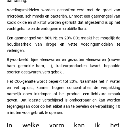
aantasting. 
Voedingsmiddelen worden geconfronteerd met de groei van 
microben, schimmels en bacteriën. Er moet een gasmengsel van 
kooldioxide en stikstof worden gebruikt dat afgestemd is op het 
vochtgehalte en de endogene microbiële flora.
Een gasmengsel van 80% N
 en 20% CO
 maakt het mogelijk de 
2
2
houdbaarheid van droge en vette voedingsmiddelen te 
verlengen.
Bijvoorbeeld: fijne vleeswaren en gezouten vleeswaren (rauwe 
ham, gerookte ham, ...), traiteurproducten, kwark, bepaalde 
soorten deegwaren, vers gebak, ...
Het CO
-gehalte wordt beperkt tot 20%. Naarmate het in water 
2
en vet oplost, kunnen hogere concentraties de verpakking 
namelijk doen inkrimpen of het product een lichtzure smaak 
geven. Dat laatste verschijnsel is omkeerbaar en kan worden 
tegengegaan door op het etiket aan te bevelen de verpakking 10 
minuten voor gebruik te openen.
In welke vorm kan ik het 