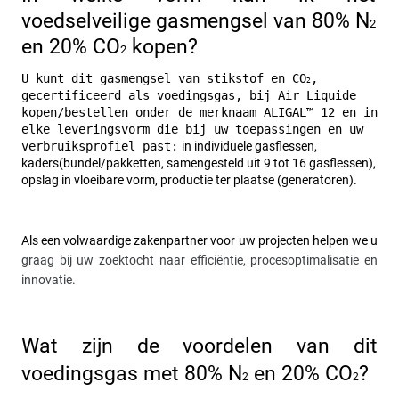
voedselveilige gasmengsel van 80% N
2
en 20% CO
 kopen?
2
U kunt dit gasmengsel van stikstof en CO
, 
2
gecertificeerd als voedingsgas, bij Air Liquide 
kopen/bestellen onder de merknaam ALIGAL™ 12 en in 
elke leveringsvorm die bij uw toepassingen en uw 
verbruiksprofiel past:
in individuele gasflessen, 
kaders(bundel/pakketten, samengesteld uit 9 tot 16 gasflessen), 
opslag in vloeibare vorm, productie ter plaatse (generatoren). 
Als een volwaardige zakenpartner voor uw projecten helpen we u 
graag bij uw zoektocht naar efficiëntie, procesoptimalisatie en 
innovatie.
Wat zijn de voordelen van dit 
voedingsgas met 80% N
 en 20% CO
?
2
2