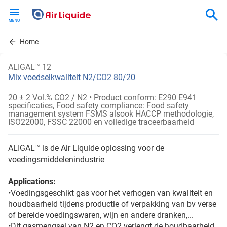
Skip
to
main
content
Home
ALIGAL™ 12
Mix voedselkwaliteit N2/CO2 80/20
20 ± 2 Vol.% CO2 / N2
• Product conform: E290 E941
specificaties, Food safety compliance: Food safety
management system FSMS alsook HACCP methodologie,
ISO22000, FSSC 22000 en volledige traceerbaarheid
ALIGAL™ is de Air Liquide oplossing voor de
voedingsmiddelenindustrie
Applications:
•Voedingsgeschikt gas voor het verhogen van kwaliteit en
houdbaarheid tijdens productie of verpakking van bv verse
of bereide voedingswaren, wijn en andere dranken,...
•Dit gasmengsel van N2 en CO2 verlengt de houdbaarheid