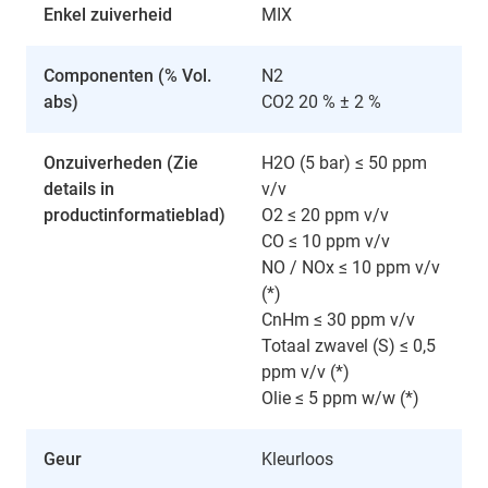
Enkel zuiverheid
MIX
Componenten (% Vol.
N2
abs)
CO2 20 % ± 2 %
Onzuiverheden (Zie
H2O (5 bar) ≤ 50 ppm
details in
v/v
productinformatieblad)
O2 ≤ 20 ppm v/v
CO ≤ 10 ppm v/v
NO / NOx ≤ 10 ppm v/v
(*)
CnHm ≤ 30 ppm v/v
Totaal zwavel (S) ≤ 0,5
ppm v/v (*)
Olie ≤ 5 ppm w/w (*)
Geur
Kleurloos