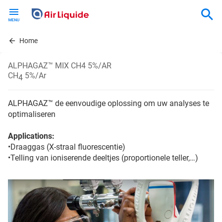
Skip
to
main
content
Home
ALPHAGAZ™ MIX CH4 5%/AR
CH
5%/Ar
4
ALPHAGAZ™ de eenvoudige oplossing om uw analyses te
optimaliseren
Applications:
•Draaggas (X-straal fluorescentie)
•Telling van ioniserende deeltjes (proportionele teller,…)