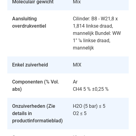
Moleculair gewicht
Mix
Aansluiting
Cilinder: B8 - W21,8 x
overdrukventiel
1,814 linkse draad,
mannelijk Bundel: WW
1" ¼ linkse draad,
mannelijk
Enkel zuiverheid
MIX
Componenten (% Vol.
Ar
abs)
CH4 5 % ±0,25 %
Onzuiverheden (Zie
H2O (5 bar) ≤ 5
details in
O2 ≤ 5
productinformatieblad)