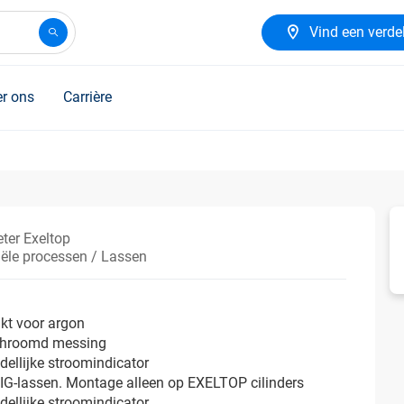
Vind een verde
r ons
Carrière
ter Exeltop
iële processen / Lassen
kt voor argon
rchroomd messing
ellijke stroomindicator
IG-lassen. Montage alleen op EXELTOP cilinders
ellijke stroomindicator