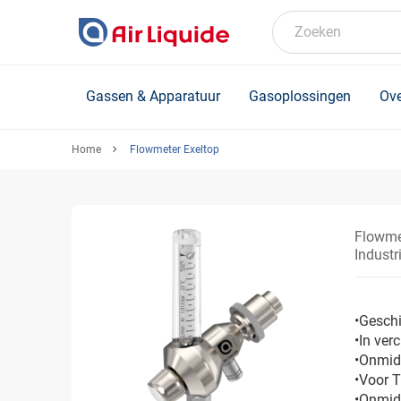
Skip
to
Zoeken
main
content
Gassen & Apparatuur
Gasoplossingen
Ove
Home
Flowmeter Exeltop
Flowme
Industr
•Geschi
•In ve
•Onmidd
•Voor T
•Onmidd