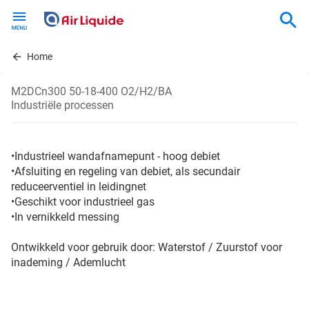
Skip
to
main
content
Home
M2DCn300 50-18-400 O2/H2/BA
Industriële processen
•Industrieel wandafnamepunt - hoog debiet
•Afsluiting en regeling van debiet, als secundair
reduceerventiel in leidingnet
•Geschikt voor industrieel gas
•In vernikkeld messing
Ontwikkeld voor gebruik door: Waterstof / Zuurstof voor
inademing / Ademlucht