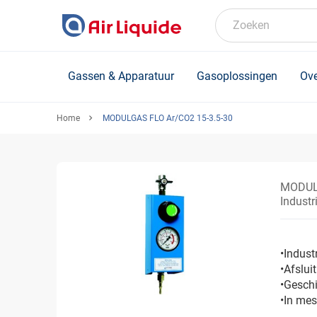
Skip
to
Zoeken
main
content
Gassen & Apparatuur
Gasoplossingen
Ove
Home
MODULGAS FLO Ar/CO2 15-3.5-30
MODULG
Industr
•Indus
•Afslui
•Gesch
•In me