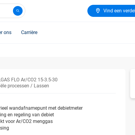
Vind een verde
r ons
Carrière
AS FLO Ar/CO2 15-3.5-30
iële processen / Lassen
trieel wandafnamepunt met debietmeter
ting en regeling van debiet
ikt voor Ar/CO2 menggas
ssing