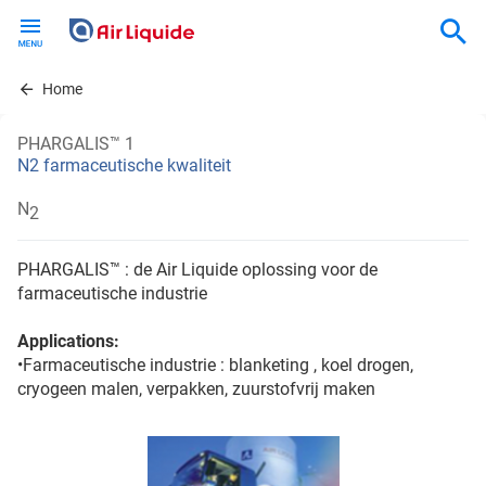
Skip
to
main
content
Home
PHARGALIS™ 1
N2 farmaceutische kwaliteit
N
2
PHARGALIS™ : de Air Liquide oplossing voor de
farmaceutische industrie
Applications:
•Farmaceutische industrie : blanketing , koel drogen,
cryogeen malen, verpakken, zuurstofvrij maken