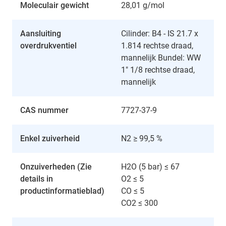
Moleculair gewicht
28,01 g/mol
Aansluiting
Cilinder: B4 - IS 21.7 x
overdrukventiel
1.814 rechtse draad,
mannelijk Bundel: WW
1" 1/8 rechtse draad,
mannelijk
CAS nummer
7727-37-9
Enkel zuiverheid
N2 ≥ 99,5 %
Onzuiverheden (Zie
H2O (5 bar) ≤ 67
details in
O2 ≤ 5
productinformatieblad)
CO ≤ 5
CO2 ≤ 300