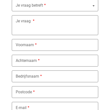
Je vraag betreft
Nothing selected
Je vraag
Voornaam
Achternaam
Bedrijfsnaam
Postcode
E-mail