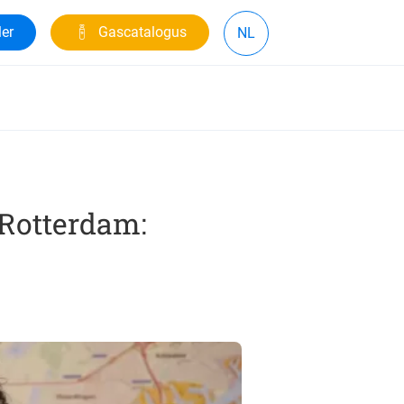
ler
Gascatalogus
NL
 Rotterdam: