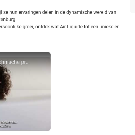
ijl ze hun ervaringen delen in de dynamische wereld van
ozenburg.
soonlijke groei, ontdek wat Air Liquide tot een unieke en
Maak kennis met onze technische profielen in Rotterdam: Meritxell en haar team