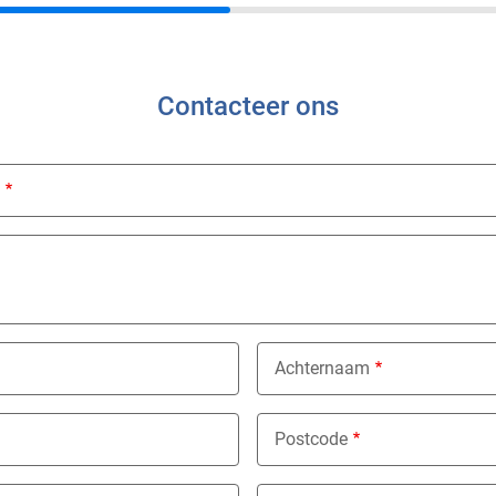
Contacteer ons
ed
Achternaam
Postcode