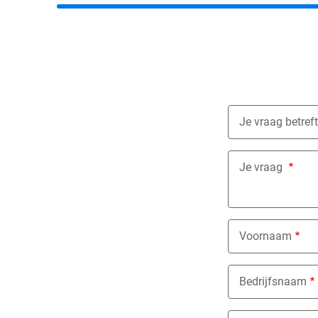
Je vraag betreft
Nothing select
Je vraag
Voornaam
Bedrijfsnaam