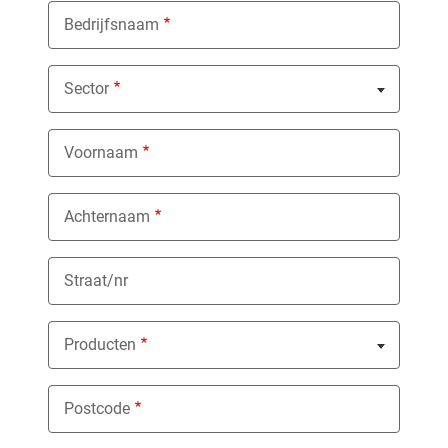
Bedrijfsnaam
Sector
Nothing selected
Voornaam
Achternaam
Straat/nr
Producten
Nothing selected
Postcode