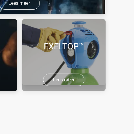
Lees meer
MIG, MAG en plasma lassen.
EXELTOP™
Lees meer
or
Met de gemakkelijk te gebruiken
EXELTOP™ kun je snel en veilig
gascilinders hanteren en
aanbrengen.