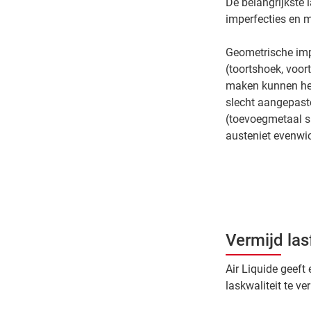
De belangrijkste
imperfecties en m
Geometrische imp
(toortshoek, voort
maken kunnen heb
slecht aangepast
(toevoegmetaal sl
austeniet evenwic
Vermijd las
Air Liquide geef
laskwaliteit te v