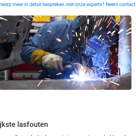
derwerp meer in detail bespreken met onze experts? Neem contac
jkste lasfouten