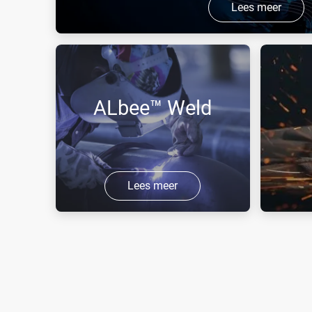
Lees meer
Air Liquide heeft gespecialiseerde gassen en dien
verschillende soorten toepassingen (lassen, snijd
ALbee™ Weld
Lees meer
Ontdek de kleine, draagbare en
FLAMAL™
compacte cilinders voor de
autogeen
booglasmarkt.