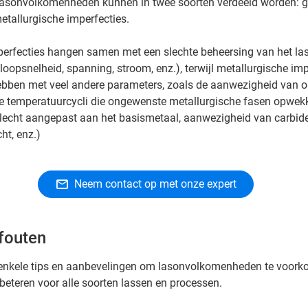
 lasonvolkomenheden kunnen in twee soorten verdeeld worden: 
etallurgische imperfecties.
erfecties hangen samen met een slechte beheersing van het la
loopsnelheid, spanning, stroom, enz.), terwijl metallurgische imp
ben met veel andere parameters, zoals de aanwezigheid van o
e temperatuurcycli die ongewenste metallurgische fasen opwek
echt aangepast aan het basismetaal, aanwezigheid van carbide, 
ht, enz.)
Neem contact op met onze expert
fouten
t enkele tips en aanbevelingen om lasonvolkomenheden te voor
erbeteren voor alle soorten lassen en processen.