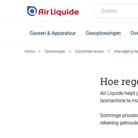
Skip
to
Zoeken
main
content
Gassen & Apparatuur
Gasoplossingen
Ove
Home
Oplossingen
Industrieel lassen
Hoe regel je h
Hoe rege
Air Liquide helpt
lasmachine te m
Sommige process
rekening gehoude