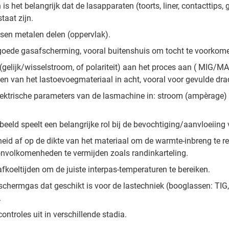
 is het belangrijk dat de lasapparaten (toorts, liner, contacttip
taat zijn.
ssen metalen delen (oppervlak).
goede gasafscherming, vooral buitenshuis om tocht te voorkom
(gelijk/wisselstroom, of polariteit) aan het proces aan ( MIG/
en van het lastoevoegmateriaal in acht, vooral voor gevulde dra
 elektrische parameters van de lasmachine in: stroom (ampèrage)
beeld speelt een belangrijke rol bij de bevochtiging/aanvloeiing 
heid af op de dikte van het materiaal om de warmte-inbreng te r
nvolkomenheden te vermijden zoals randinkarteling.
fkoeltijden om de juiste interpas-temperaturen te bereiken.
schermgas dat geschikt is voor de lastechniek (booglassen: TI
.
ontroles uit in verschillende stadia.