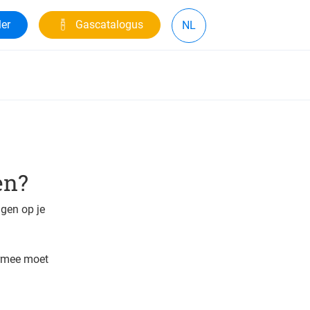
ler
Gascatalogus
NL
en?
ngen op je
rmee moet