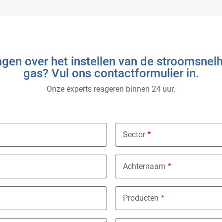
agen over het instellen van de stroomsnelh
gas? Vul ons contactformulier in.
Onze experts reageren binnen 24 uur.
Sector
Nothing selected
Achternaam
Producten
Nothing selected