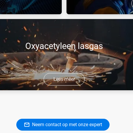
sten ontwikkeld voor
Een reeks gassen voor TIG, 
en en verwarmen).
Oxyacetyleen lasgas
Lees meer
 is onze reeks stabiele, hoogenergetische brandstofgassen vo
 gebruik, zoals snijden, verhitten, solderen en strekken.
Neem contact op met onze expert