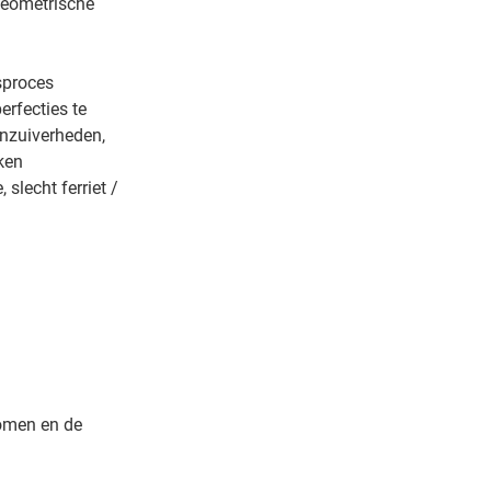
geometrische
sproces
erfecties te
nzuiverheden,
ken
slecht ferriet /
komen en de