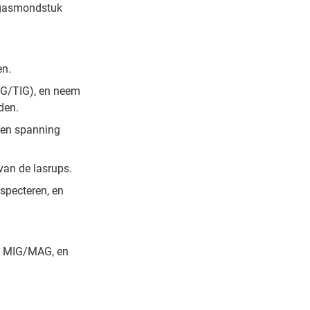
s, gasmondstuk
en.
MAG/TIG), en neem
den.
 en spanning
van de lasrups.
especteren, en
G, MIG/MAG, en