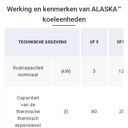
Werking en kenmerken van ALASKA™
koeleenheden
TECHNISCHE GEGEVENS
CF 5
CF12
Koelcapaciteit
(kW)
5
12.5
nominaal
Capaciteit
van de
thermische
(l)
80
200
thermisch
expansievat