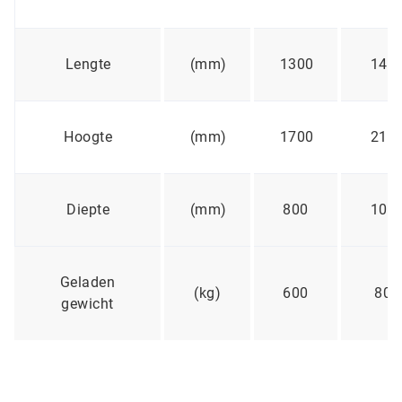
Lengte
(mm)
1300
140
Hoogte
(mm)
1700
210
Diepte
(mm)
800
107
Geladen
(kg)
600
800
gewicht