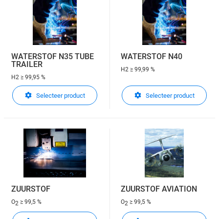
WATERSTOF N35 TUBE
WATERSTOF N40
TRAILER
H2
≥ 99,99 %
H2
≥ 99,95 %
Selecteer product
Selecteer product
ZUURSTOF
ZUURSTOF AVIATION
O
≥ 99,5 %
O
≥ 99,5 %
2
2