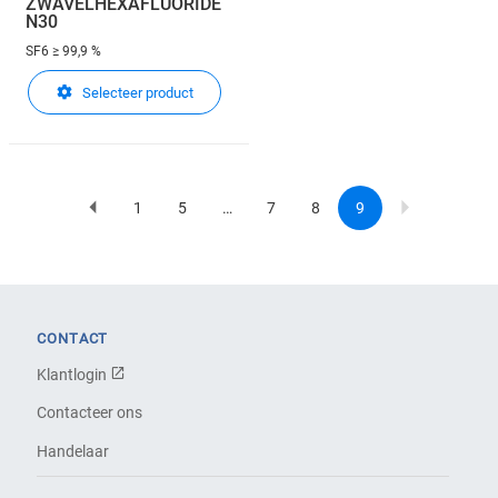
ZWAVELHEXAFLUORIDE
N30
SF6
≥ 99,9 %
Selecteer product
1
5
…
7
8
9
Previous
Page
Page
Page
Page
Current
Pagination
page
page
CONTACT
Klantlogin
Contacteer ons
Handelaar