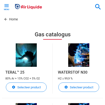
Skip
to
main
content
Home
Gas catalogus
TERAL™ 25
WATERSTOF N30
80% Ar + 15% CO2 + 5% O2
H2
≥ 99,9 %
Selecteer product
Selecteer product