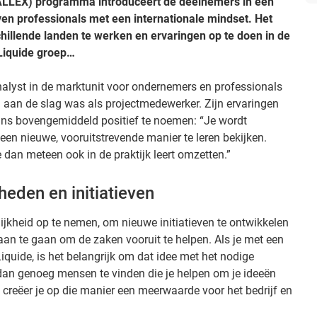
(ALLEX) programma introduceert de deelnemers in een
en professionals met een internationale mindset. Het
illende landen te werken en ervaringen op te doen in de
 Liquide groep…
lyst in de marktunit voor ondernemers en professionals
al aan de slag was als projectmedewerker. Zijn ervaringen
ns bovengemiddeld positief te noemen: “Je wordt
en nieuwe, vooruitstrevende manier te leren bekijken.
je dan meteen ook in de praktijk leert omzetten.”
eden en initiatieven
ijkheid op te nemen, om nieuwe initiatieven te ontwikkelen
 te gaan om de zaken vooruit te helpen. Als je met een
iquide, is het belangrijk om dat idee met het nodige
n dan genoeg mensen te vinden die je helpen om je ideeën
jk creëer je op die manier een meerwaarde voor het bedrijf en