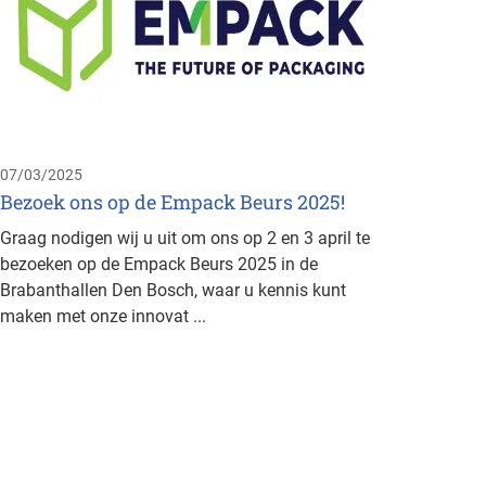
“Ik w
energ
Avrile
Brusse
Manage
busines
07/03/2025
Bezoek ons op de Empack Beurs 2025!
Graag nodigen wij u uit om ons op 2 en 3 april te
bezoeken op de Empack Beurs 2025 in de
Brabanthallen Den Bosch, waar u kennis kunt
maken met onze innovat ...