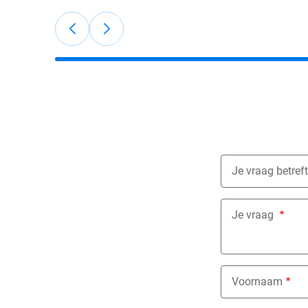
Je vraag betreft
Nothing select
Je vraag
Voornaam