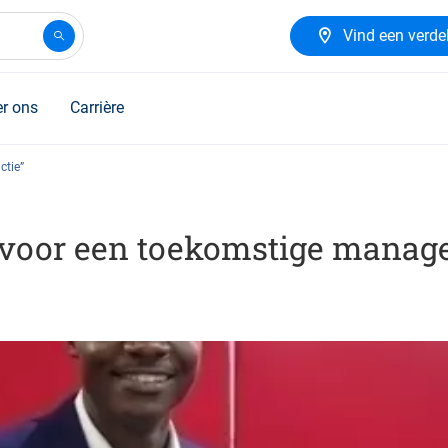
Vind een verde
r ons
Carrière
ctie”
s voor een toekomstige manag