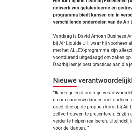
Het Air Liquide Leading Excellence 
netwerk van getalenteerde en gedrev
programma biedt kansen om in versch
verschillende onderdelen van de Air
Vandaag is David Amoah Business Ana
bij Air Liquide UK, waar hij voorheen 
met het ALLEX-programma zijn alleszi
voortdurend uitgedaagd om zaken op e
Daarbij leer je best practices aan die 
Nieuwe verantwoordelijkh
“Ik heb geleerd om mijn verantwoordel
en om samenwerkingen met anderen aan
goed idee op de proppen komt bij Air L
zelfvertrouwen te presenteren. Er zij
verder te helpen realiseren. Uiteindeli
voor de klanten. ”