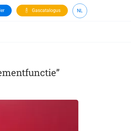
ler
Gascatalogus
NL
ementfunctie”