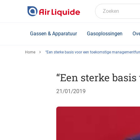
Skip
to
Zoeken
main
content
Gassen & Apparatuur
Gasoplossingen
Ove
Home
“Een sterke basis voor een toekomstige managementfun
“Een sterke basi
21/01/2019