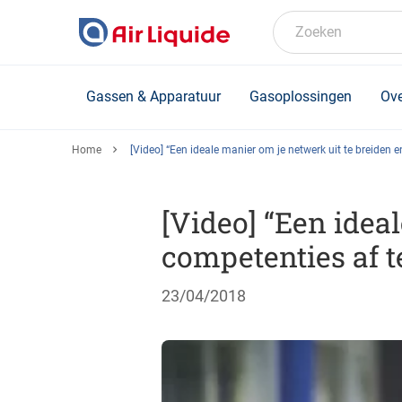
Skip
to
Zoeken
main
content
Gassen & Apparatuur
Gasoplossingen
Ove
Home
[Video] “Een ideale manier om je netwerk uit te breiden e
[Video] “Een idea
competenties af t
23/04/2018