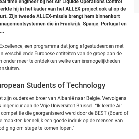
real time engineer bij het Air Liquide Operations Control
erkte hij in het kader van het ALLEX-project ook al op de
furt. Zijn tweede ALLEX-missie brengt hem binnenkort
 managementsystemen die in Frankrijk, Spanje, Portugal en
..
 Excellence, een programma dat jong afgestudeerden met
n verschillende Europese entiteiten van de groep aan de
n onder meer te ontdekken welke carrièremogelijkheden
ansluiten.
European Students of Technology
met zijn ouders en broer van Albanië naar België. Vervolgens
 ingenieur aan de Vrije Universiteit Brussel. “Ik leerde Air
y competitie die georganiseerd werd door de BEST (Board of
e maakten kennelijk een goede indruk op de mensen van
nodiging om stage te komen lopen.”