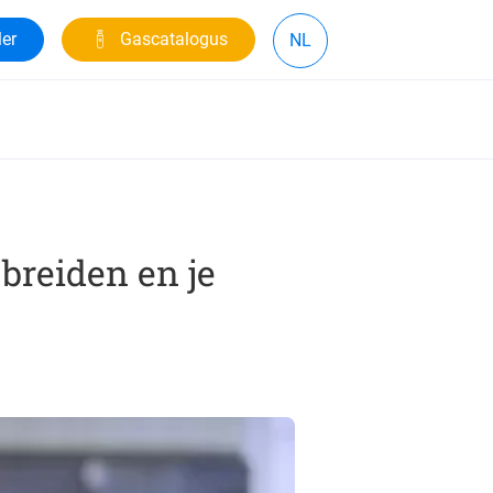
ler
Gascatalogus
NL
 breiden en je