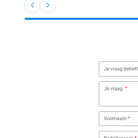
Je vraag betreft
Nothing select
Je vraag
Voornaam