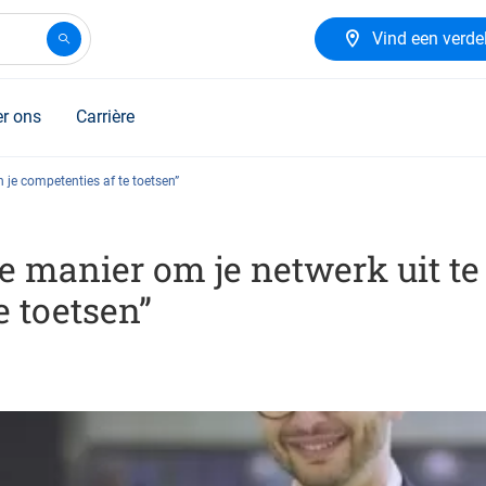
Vind een verde
r ons
Carrière
n je competenties af te toetsen”
le manier om je netwerk uit te
e toetsen”