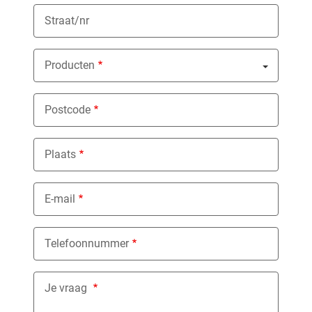
Straat/nr
Producten
Nothing selected
Postcode
Plaats
E-mail
Telefoonnummer
Je vraag