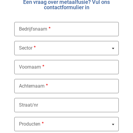
Een vraag over metaalfusie? Vul ons
contactformulier in
Bedrijfsnaam
Sector
Nothing selected
Voornaam
Achternaam
Straat/nr
Producten
Nothing selected