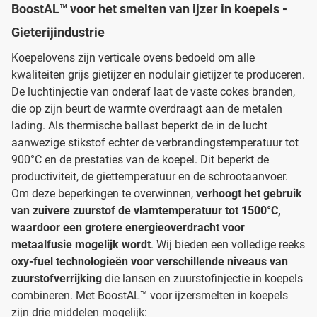
BoostAL™ voor het smelten van ijzer in koepels -
Gieterijindustrie
Koepelovens zijn verticale ovens bedoeld om alle
kwaliteiten grijs gietijzer en nodulair gietijzer te produceren.
De luchtinjectie van onderaf laat de vaste cokes branden,
die op zijn beurt de warmte overdraagt aan de metalen
lading. Als thermische ballast beperkt de in de lucht
aanwezige stikstof echter de verbrandingstemperatuur tot
900°C en de prestaties van de koepel. Dit beperkt de
productiviteit, de giettemperatuur en de schrootaanvoer.
Om deze beperkingen te overwinnen,
verhoogt het gebruik
van zuivere zuurstof de vlamtemperatuur tot 1500°C,
waardoor een grotere energieoverdracht voor
metaalfusie mogelijk wordt
. Wij bieden een volledige reeks
oxy-fuel technologieën voor verschillende niveaus van
zuurstofverrijking
die lansen en zuurstofinjectie in koepels
combineren. Met BoostAL™ voor ijzersmelten in koepels
zijn drie middelen mogelijk: