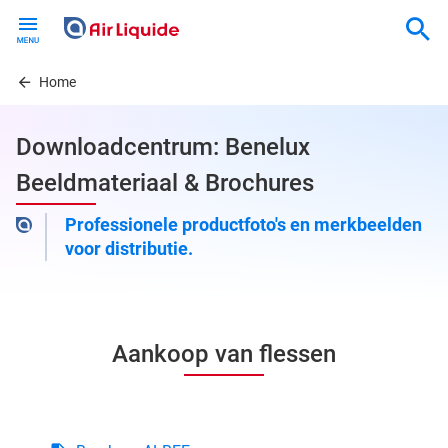
Skip
to
main
content
Home
Downloadcentrum: Benelux
Beeldmateriaal & Brochures
Professionele productfoto's en merkbeelden
voor distributie.
Aankoop van flessen