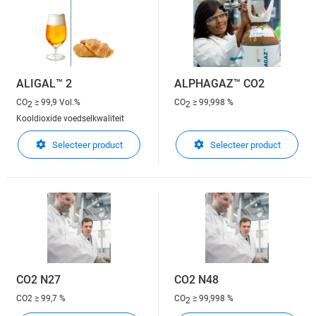
ALIGAL™ 2
ALPHAGAZ™ CO2
CO
≥ 99,9 Vol.%
CO
≥ 99,998 %
2
2
Kooldioxide voedselkwaliteit
Selecteer product
Selecteer product
CO2 N27
CO2 N48
CO2
≥ 99,7 %
CO
≥ 99,998 %
2