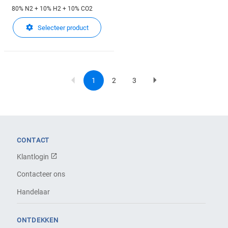
80% N2 + 10% H2 + 10% CO2
Selecteer product
1
2
3
Current
Page
Page
Next
Pagination
page
page
CONTACT
Klantlogin
Contacteer ons
Handelaar
ONTDEKKEN