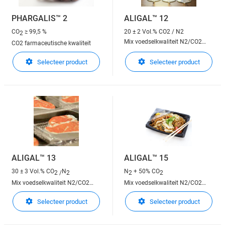
PHARGALIS™ 2
ALIGAL™ 12
CO
≥ 99,5 %
20 ± 2 Vol.% CO2 / N2
2
Mix voedselkwaliteit N2/CO2
CO2 farmaceutische kwaliteit
80/20
Selecteer product
Selecteer product
ALIGAL™ 13
ALIGAL™ 15
30 ± 3 Vol.% CO
N
N
+ 50% CO
2 /
2
2
2
Mix voedselkwaliteit N2/CO2
Mix voedselkwaliteit N2/CO2
70/30
50/50
Selecteer product
Selecteer product