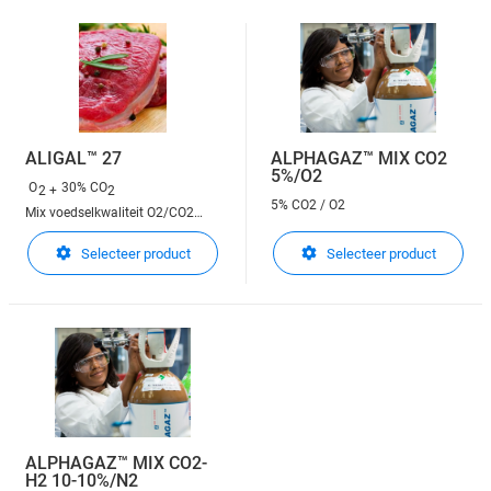
ALIGAL™ 27
ALPHAGAZ™ MIX CO2
5%/O2
O
30% CO
2 +
2
5% CO2 / O2
Mix voedselkwaliteit O2/CO2
70/30
Selecteer product
Selecteer product
ALPHAGAZ™ MIX CO2-
H2 10-10%/N2