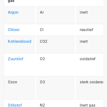
gas
Argon
Ar
inert
Chloor
Cl
reactief
Kohlendioxid
CO2
inert
Zuurstof
O2
oxidatief
Ozon
O3
sterk oxideren
Stikstof
N2
Inert gas