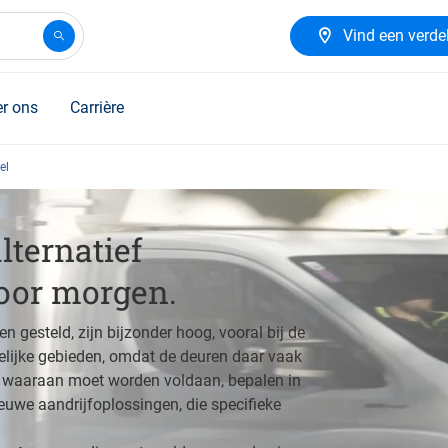
Vind een verde
r ons
Carrière
el
lternatief
oor morgen.
n gesteld, zijn bijzonder hoog, vooral bij de
delijke gebieden, omdat de deuren daar vaak
waaraan moet worden voldaan, bepalen in
uwe aandrijfoplossingen, die specifieke