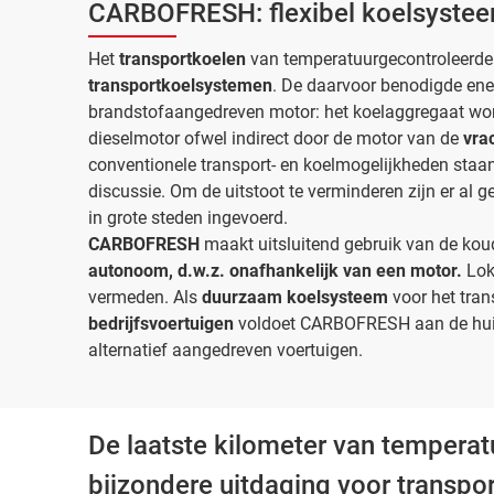
CARBOFRESH: flexibel koelsysteem
Het
transportkoelen
van temperatuurgecontroleerde
transportkoelsystemen
. De daarvoor benodigde en
brandstofaangedreven motor: het koelaggregaat wor
dieselmotor ofwel indirect door de motor van de
vra
conventionele transport- en koelmogelijkheden staa
discussie. Om de uitstoot te verminderen zijn er al g
in grote steden ingevoerd.
CARBOFRESH
maakt uitsluitend gebruik van de kou
autonoom, d.w.z. onafhankelijk van een motor.
Lok
vermeden. Als
duurzaam koelsysteem
voor het tran
bedrijfsvoertuigen
voldoet CARBOFRESH aan de huid
alternatief aangedreven voertuigen.
De laatste kilometer van tempera
bijzondere uitdaging voor transpo