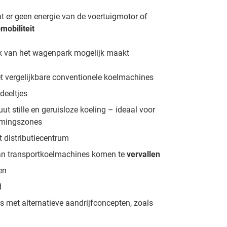
at er geen energie van de voertuigmotor of
mobiliteit
ik van het wagenpark mogelijk maakt
et vergelijkbare conventionele koelmachines
deeltjes
uut stille en geruisloze koeling – ideaal voor
ermingszones
et distributiecentrum
an transportkoelmachines komen te
vervallen
en
d
 met alternatieve aandrijfconcepten, zoals