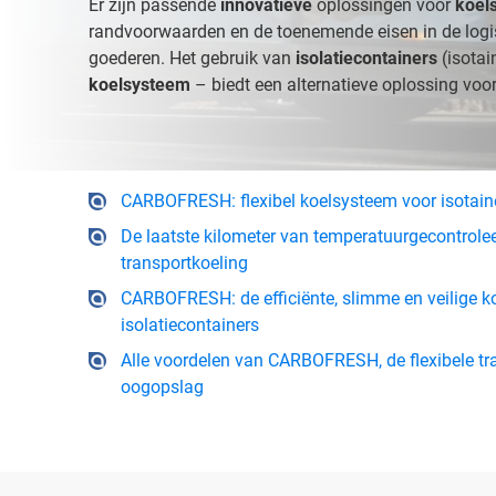
Er zijn passende
innovatieve
oplossingen voor
koel
randvoorwaarden en de toenemende eisen in de logi
goederen. Het gebruik van
isolatiecontainers
(isota
koelsysteem
– biedt een alternatieve oplossing voo
CARBOFRESH: flexibel koelsysteem voor isotain
De laatste kilometer van temperatuurgecontrole
transportkoeling
CARBOFRESH: de efficiënte, slimme en veilige ko
isolatiecontainers
Alle voordelen van CARBOFRESH, de flexibele tra
oogopslag