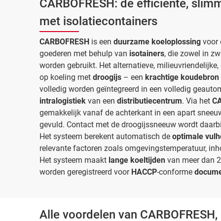
CARBOFRESH: de efficiënte, slimme
met isolatiecontainers
CARBOFRESH
is een
duurzame koeloplossing
voor 
goederen met behulp van
isotainers
, die zowel in zw
worden gebruikt. Het alternatieve, milieuvriendelijke
op koeling met
droogijs
– een
krachtige koudebron
volledig worden geïntegreerd in een volledig geauto
intralogistiek
van een
distributiecentrum
. Via het
CA
gemakkelijk vanaf de achterkant in een apart sneeu
gevuld. Contact met de droogijssneeuw wordt daarbij
Het systeem berekent automatisch de
optimale vul
relevante factoren zoals omgevingstemperatuur, inh
Het systeem maakt
lange koeltijden
van meer dan 20
worden geregistreerd voor
HACCP
-conforme
docume
Alle voordelen van CARBOFRESH, d