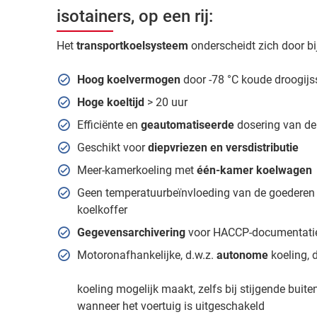
isotainers, op een rij:
Het
transportkoelsysteem
onderscheidt zich door b
Hoog koelvermogen
door -78 °C koude droogij
Hoge koeltijd
> 20 uur
Efficiënte en
geautomatiseerde
dosering van de
Geschikt voor
diepvriezen en versdistributie
Meer-kamerkoeling met
één-kamer koelwagen
Geen temperatuurbeïnvloeding van de goederen 
koelkoffer
Gegevensarchivering
voor HACCP-documentati
Motoronafhankelijke, d.w.z.
autonome
koeling, 
koeling mogelijk maakt, zelfs bij stijgende buit
wanneer het voertuig is uitgeschakeld