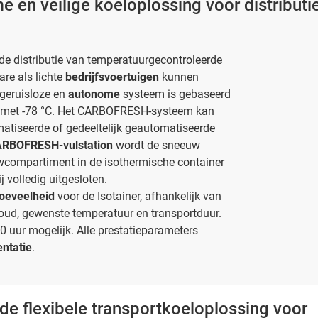
 en veilige koeloplossing voor distributi
de distributie van temperatuurgecontroleerde
are als lichte
bedrijfsvoertuigen
kunnen
, geruisloze en
autonome
systeem is gebaseerd
met -78 °C. Het CARBOFRESH-systeem kan
matiseerde of gedeeltelijk geautomatiseerde
RBOFRESH-vulstation
wordt de sneeuw
wcompartiment in de isothermische container
 volledig uitgesloten.
hoeveelheid
voor de Isotainer, afhankelijk van
oud, gewenste temperatuur en transportduur.
 uur mogelijk. Alle prestatieparameters
ntatie
.
e flexibele transportkoeloplossing voor