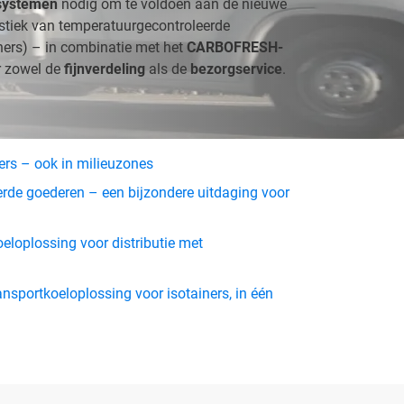
systemen
nodig om te voldoen aan de nieuwe
stiek van temperatuurgecontroleerde
iners) – in combinatie met het
CARBOFRESH-
r zowel de
fijnverdeling
als de
bezorgservice
.
ers – ook in milieuzones
erde goederen – een bijzondere uitdaging voor
eloplossing voor distributie met
nsportkoeloplossing voor isotainers, in één