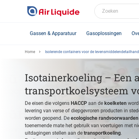
Skip
to
Zoeken
main
content
Gassen & Apparatuur
Gasoplossingen
Ove
Home
Isolerende containers voor de levensmiddelendetailhand
Isotainerkoeling – Een a
transportkoelsysteem v
De eisen die volgens
HACCP
aan de
koelketen
worde
levering van verse of diepgevroren producten in ste
worden geopend. De
ecologische randvoorwaarden
toenemende mate het gebruik van voertuigen met nie
uitdagingen stellen aan de
transportkoeling
.