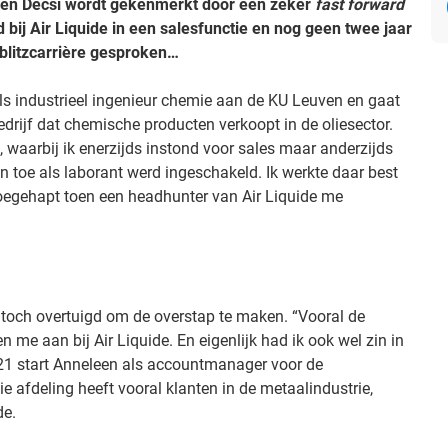
leen Decsi wordt gekenmerkt door een zeker
fast forward
bij Air Liquide in een salesfunctie en nog geen twee jaar
 blitzcarrière gesproken…
ls industrieel ingenieur chemie aan de KU Leuven en gaat
edrijf dat chemische producten verkoopt in de oliesector.
e, waarbij ik enerzijds instond voor sales maar anderzijds
n toe als laborant werd ingeschakeld. Ik werkte daar best
oegehapt toen een headhunter van Air Liquide me
 toch overtuigd om de overstap te maken. “Vooral de
 me aan bij Air Liquide. En eigenlijk had ik ook wel zin in
21 start Anneleen als accountmanager voor de
 afdeling heeft vooral klanten in de metaalindustrie,
de.