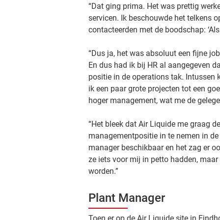
“Dat ging prima. Het was prettig werke
servicen. Ik beschouwde het telkens 
contacteerden met de boodschap: ‘Als 
“Dus ja, het was absoluut een fijne job
En dus had ik bij HR al aangegeven da
positie in de operations tak. Intussen
ik een paar grote projecten tot een g
hoger management, wat me de gelegen
“Het bleek dat Air Liquide me graag 
managementpositie in te nemen in de o
manager beschikbaar en het zag er ook 
ze iets voor mij in petto hadden, maar 
worden.”
Plant Manager
Toen er op de Air Liquide site in Ein