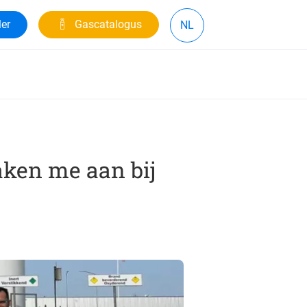
ler
Gascatalogus
NL
aken me aan bij