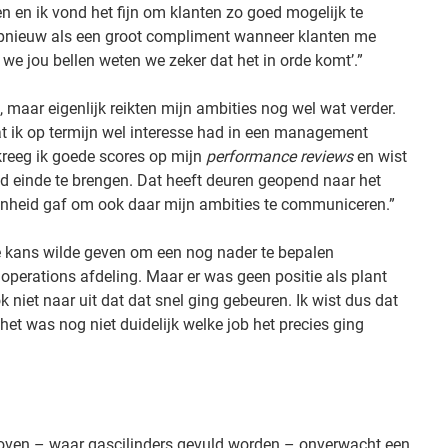
n en ik vond het fijn om klanten zo goed mogelijk te
opnieuw als een groot compliment wanneer klanten me
we jou bellen weten we zeker dat het in orde komt’.”
, maar eigenlijk reikten mijn ambities nog wel wat verder.
t ik op termijn wel interesse had in een management
 kreeg ik goede scores op mijn
performance reviews
en wist
oed einde te brengen. Dat heeft deuren geopend naar het
heid gaf om ook daar mijn ambities te communiceren.”
de kans wilde geven om een nog nader te bepalen
perations afdeling. Maar er was geen positie als plant
niet naar uit dat dat snel ging gebeuren. Ik wist dus dat
het was nog niet duidelijk welke job het precies ging
dhoven – waar gascilinders gevuld worden – onverwacht een