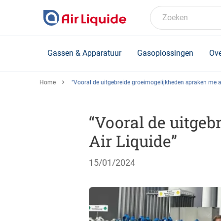
Skip
to
Zoeken
main
content
Gassen & Apparatuur
Gasoplossingen
Ove
Home
“Vooral de uitgebreide groeimogelijkheden spraken me aa
“Vooral de uitgeb
Air Liquide”
15/01/2024