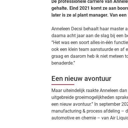
De professionele carrière van Anne
gehalte. Eind 2021 komt ze aan boord 
later is ze al plant manager. Van een
Anneleen Decsi behaalt haar master a
daarna acht jaar aan de slag bij een b
“Het was een soort alles-in-één functi
ook een klein team aanstuurde en af e
graag en daarom heb ik niet meteen t
benaderde.”
Een nieuw avontuur
Maar uiteindelijk raakte Anneleen dan
uitgebreide groeimogelijkheden spraken
een nieuw avontuur.” In september 20
manufacturing & process afdeling – die
automotive en chemie – van Air Liqui