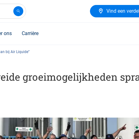
Vind een verde
r ons
Carrière
n bij Air Liquide”
reide groeimogelijkheden spr