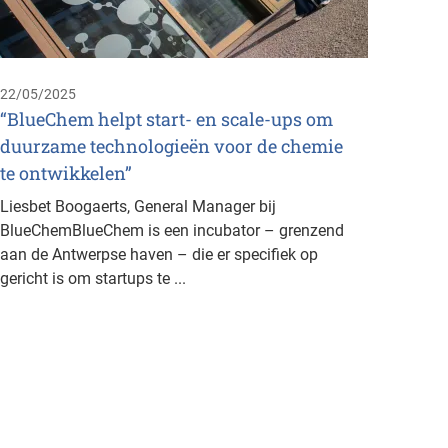
Valent
Liquid
fullti
22/05/2025
betrokk
“BlueChem helpt start- en scale-ups om
duurzame technologieën voor de chemie
te ontwikkelen”
Liesbet Boogaerts, General Manager bij
BlueChemBlueChem is een incubator – grenzend
aan de Antwerpse haven – die er specifiek op
gericht is om startups te ...