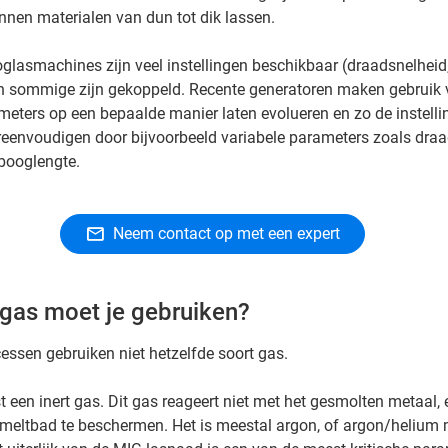
nnen materialen van dun tot dik lassen.
asmachines zijn veel instellingen beschikbaar (draadsnelheid
, en sommige zijn gekoppeld. Recente generatoren maken gebruik
ameters op een bepaalde manier laten evolueren en zo de instelli
reenvoudigen door bijvoorbeeld variabele parameters zoals draa
booglengte.
Neem contact op met een expert
 gas moet je gebruiken?
ssen gebruiken niet hetzelfde soort gas.
t een inert gas. Dit gas reageert niet met het gesmolten metaal, 
meltbad te beschermen. Het is meestal argon, of argon/helium m