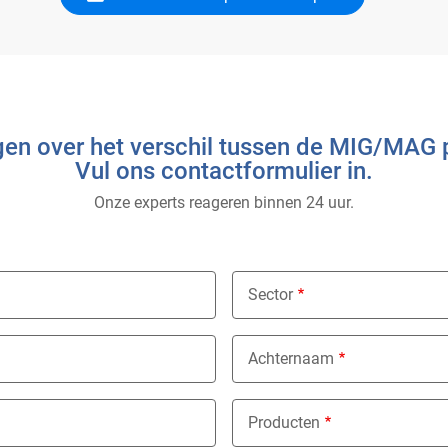
gen over het verschil tussen de MIG/MAG
Vul ons contactformulier in.
Onze experts reageren binnen 24 uur.
Sector
Nothing selected
Achternaam
Producten
Nothing selected