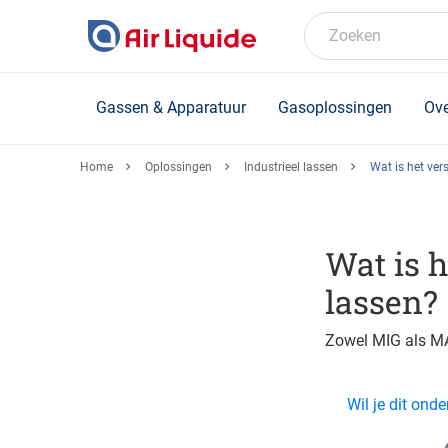
Skip
to
Zoeken
main
content
Gassen & Apparatuur
Gasoplossingen
Ove
Home
Oplossingen
Industrieel lassen
Wat is het ver
Wat is 
lassen?
Zowel MIG als MA
Wil je dit on