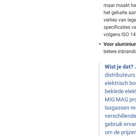
maar maakt het 
het gehalte aan
verlies van leg
specificaties 
volgens ISO 14
Voor aluminiu
betere inbrandi
Wist je dat?
distributeurs
elektrisch b
beklede elek
MIG MAG pro
lasgassen rec
verschillende
gebruik erva
om de prijze