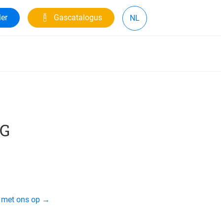
ler
Gascatalogus
NL
AG
t met ons op →