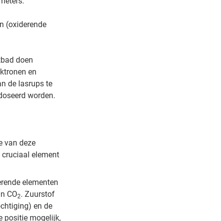
meters.
n (oxiderende
ltbad doen
ektronen en
n de lasrups te
edoseerd worden.
e van deze
 cruciaal element
erende elementen
an CO
. Zuurstof
2
ochtiging) en de
 positie mogelijk,