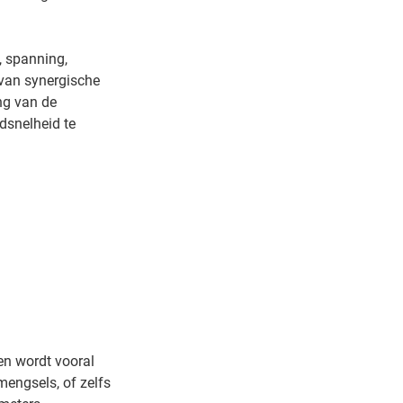
, spanning,
 van synergische
ng van de
dsnelheid te
en wordt vooral
engsels, of zelfs