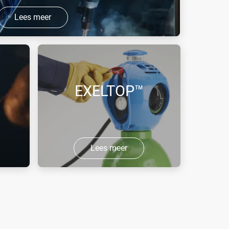
Lees meer
MIG, MAG en plasma lassen.
EXELTOP™
Lees meer
or
Met de gemakkelijk te gebruiken
EXELTOP™ kun je snel en veilig
gascilinders hanteren en
aanbrengen.