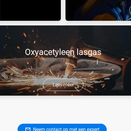
sten ontwikkeld voor
Een reeks gassen voor TIG, 
en en verwarmen).
Oxyacetyleen lasgas
Lees meer
 is onze reeks stabiele, hoogenergetische brandstofgassen vo
 gebruik, zoals snijden, verhitten, solderen en strekken.
Neem contact op met een expert