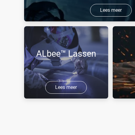
Lees meer
Air Liquide heeft gespecialiseerde gassen en dien
verschillende soorten toepassingen (lassen, snijd
ALbee™ Lassen
Lees meer
Ontdek de kleine, draagbare en
FLAMAL™
compacte cilinders voor de
autogeen
booglasmarkt.