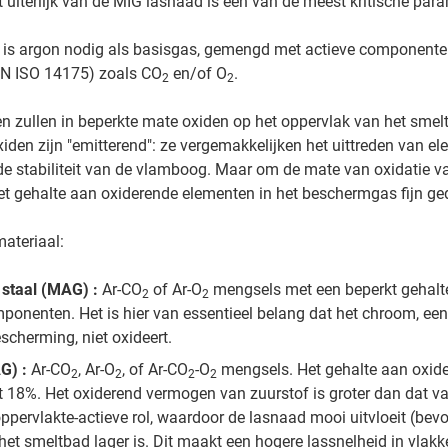
t uiterlijk van de MIG lasnaad is een van de meest kritische para
is argon nodig als basisgas, gemengd met actieve componente
N ISO 14175) zoals CO
en/of O
.
2
2
n zullen in beperkte mate oxiden op het oppervlak van het sme
iden zijn "emitterend": ze vergemakkelijken het uittreden van el
 de stabiliteit van de vlamboog. Maar om de mate van oxidatie va
et gehalte aan oxiderende elementen in het beschermgas fijn g
ateriaal:
 staal (MAG) :
Ar-CO
of Ar-O
mengsels met een beperkt gehalt
2
2
ponenten. Het is hier van essentieel belang dat het chroom, een
scherming, niet oxideert.
G) :
Ar-CO
, Ar-O
, of Ar-CO
-O
mengsels. Het gehalte aan oxid
2
2
2
2
t 18%. Het oxiderend vermogen van zuurstof is groter dan dat v
ppervlakte-actieve rol, waardoor de lasnaad mooi uitvloeit (bev
 het smeltbad lager is. Dit maakt een hogere lassnelheid in vlakke