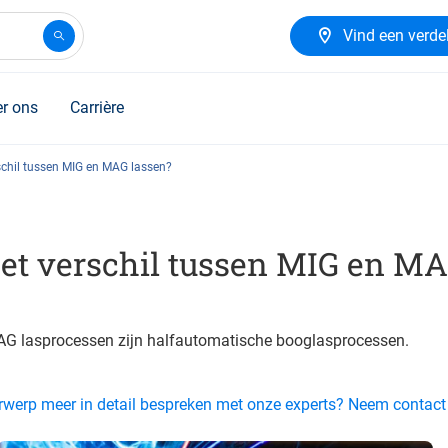
Vind een verde
r ons
Carrière
schil tussen MIG en MAG lassen?
het verschil tussen MIG en M
G lasprocessen zijn halfautomatische booglasprocessen.
derwerp meer in detail bespreken met onze experts? Neem contac