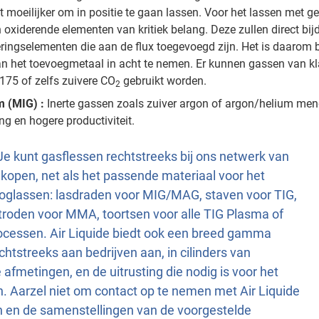
moeilijker om in positie te gaan lassen. Voor het lassen met ge
 oxiderende elementen van kritiek belang. Deze zullen direct bij
eringselementen die aan de flux toegevoegd zijn. Het is daarom b
van het toevoegmetaal in acht te nemen. Er kunnen gassen van 
175 of zelfs zuivere CO
gebruikt worden.
2
m (MIG) :
Inerte gassen zoals zuiver argon of argon/helium men
ng en hogere productiviteit.
Je kunt gasflessen rechtstreeks bij ons netwerk van
 kopen, net als het passende materiaal voor het
ooglassen: lasdraden voor MIG/MAG, staven voor TIG,
troden voor MMA, toortsen voor alle TIG Plasma of
cessen. Air Liquide biedt ook een breed gamma
htstreeks aan bedrijven aan, in cilinders van
 afmetingen, en de uitrusting die nodig is voor het
n. Aarzel niet om contact op te nemen met Air Liquide
n en de samenstellingen van de voorgestelde