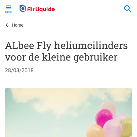
Skip
to
main
content
Home
ALbee Fly heliumcilinders
voor de kleine gebruiker
28/03/2018