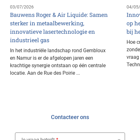
03/07/2026
04/05
Bauwens Roger & Air Liquide: Samen
Inno
sterker in metaalbewerking,
op h
innovatieve lasertechnologie en
bij h
industrieel gas
Hoe c
zonder
In het industriële landschap rond Gembloux
vraag 
en Namur is er de afgelopen jaren een
Techn
krachtige synergie ontstaan op één centrale
locatie. Aan de Rue des Poirie ...
Contacteer ons
Je vraag betreft
Nothing selected