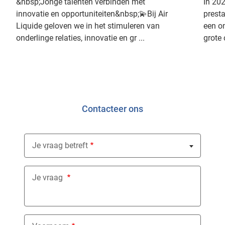
&nbsp;Jonge talenten verbinden met
In 202
innovatie en opportuniteiten&nbsp;💫Bij Air
prest
Liquide geloven we in het stimuleren van
een o
onderlinge relaties, innovatie en gr ...
grote
Contacteer ons
Je vraag betreft
Nothing selected
Je vraag