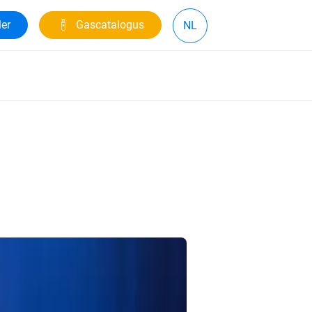
ler
Gascatalogus
NL