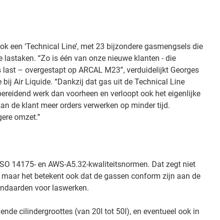
 een ‘Technical Line’, met 23 bijzondere gasmengsels die
 lastaken. “Zo is één van onze nieuwe klanten - die
 last – overgestapt op ARCAL M23”, verduidelijkt Georges
bij Air Liquide. “Dankzij dat gas uit de Technical Line
ereidend werk dan voorheen en verloopt ook het eigenlijke
kan de klant meer orders verwerken op minder tijd.
gere omzet.”
SO 14175- en AWS-A5.32-kwaliteitsnormen. Dat zegt niet
t, maar het betekent ook dat de gassen conform zijn aan de
ndaarden voor laswerken.
lende cilindergroottes (van 20l tot 50l), en eventueel ook in