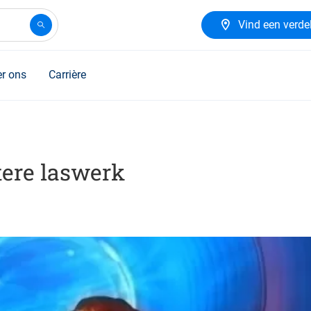
Vind een verde
r ons
Carrière
tere laswerk