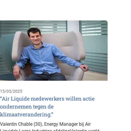
12/02/
GO4ZE
produ
Holcim
duurza
multin
tewerks
15/05/2025
“Air Liquide medewerkers willen actie
ondernemen tegen de
klimaatverandering.”
Valentin Chable (30), Energy Manager bij Air