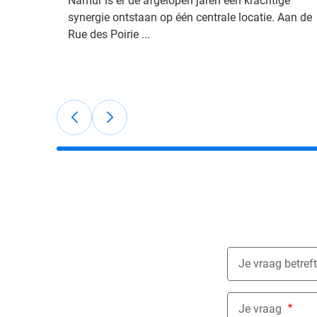
Namur is er de afgelopen jaren een krachtige
synergie ontstaan op één centrale locatie. Aan de
Rue des Poirie ...
Je vraag betreft
Nothing select
Je vraag