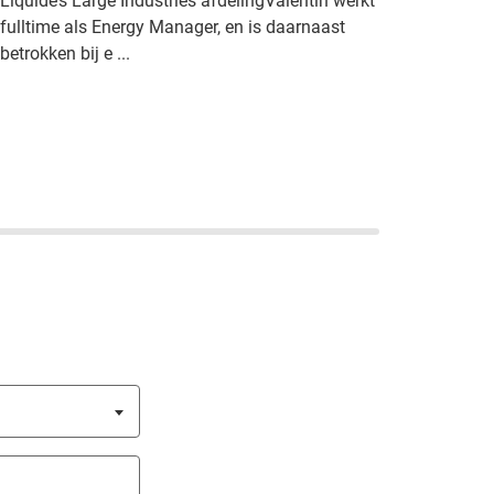
Liquide’s Large Industries afdelingValentin werkt
fulltime als Energy Manager, en is daarnaast
betrokken bij e ...