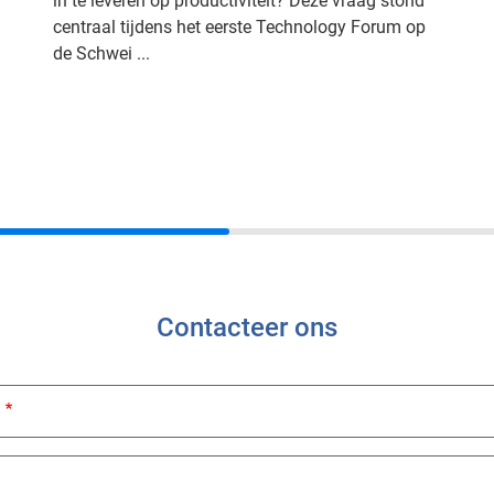
in te leveren op productiviteit? Deze vraag stond
centraal tijdens het eerste Technology Forum op
de Schwei ...
Contacteer ons
ed