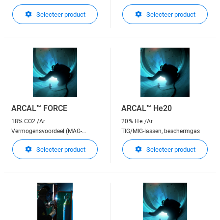
lassen
Selecteer product
Selecteer product
ARCAL™ FORCE
ARCAL™ He20
18% CO2 /Ar
20% He
/Ar
Vermogensvoordeel (MAG-
TIG/MIG-lassen, beschermgas
lassen)
Selecteer product
Selecteer product