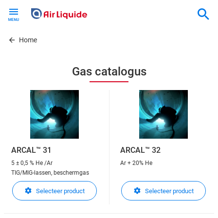
Skip
to
main
content
Home
Gas catalogus
ARCAL™ 31
ARCAL™ 32
5 ± 0,5 % He /Ar
Ar + 20% He
TIG/MIG-lassen, beschermgas
Selecteer product
Selecteer product