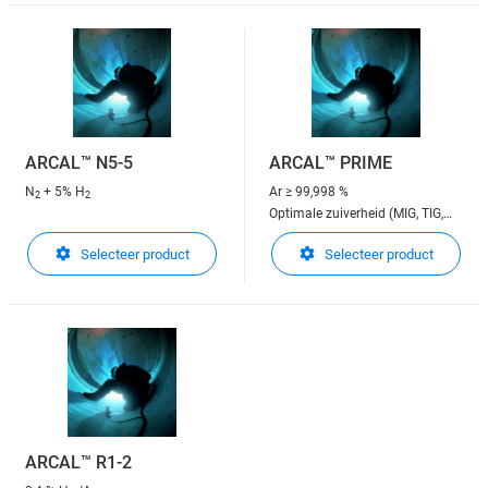
ARCAL™ N5-5
ARCAL™ PRIME
N
+ 5% H
Ar
≥ 99,998 %
2
2
Optimale zuiverheid (MIG, TIG,
Plasmalassen)
Selecteer product
Selecteer product
ARCAL™ R1-2