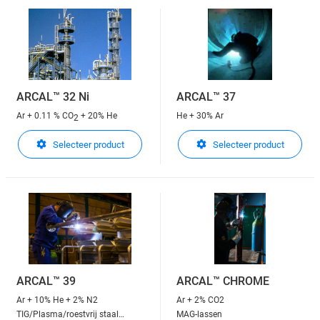
ARCAL™ 32 Ni
ARCAL™ 37
Ar + 0.11 % CO
+ 20% He
He + 30% Ar
2
Selecteer product
Selecteer product
ARCAL™ 39
ARCAL™ CHROME
Ar + 10% He + 2% N2
Ar + 2% CO2
TIG/Plasma/roestvrij staal
MAG-lassen