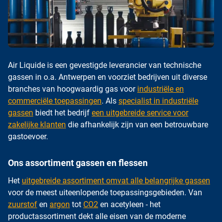
Air Liquide is een gevestigde leverancier van technische
gassen in o.a. Antwerpen en voorziet bedrijven uit diverse
branches van hoogwaardig gas voor
industriële en
commerciële toepassingen
. Als
specialist in industriële
gassen
biedt het bedrijf
een uitgebreide service voor
zakelijke klanten
die afhankelijk zijn van een betrouwbare
gastoevoer.
Ons assortiment gassen en flessen
Het
uitgebreide assortiment omvat alle belangrijke gassen
voor de meest uiteenlopende toepassingsgebieden. Van
zuurstof
en
argon
tot
CO2
en acetyleen - het
productassortiment dekt alle eisen van de moderne