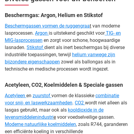
Beschermgas: Argon, Helium en Stikstof
Beschermgassen vormen de ruggengraa
t
van moderne
lasprocessen.
Argon
is uitstekend geschikt voor
TIG- en
MIG-lasprocessen
en zorgt voor schone, hoogwaardige
lasnaden.
Stikstof
dient als inert beschermgas bij diverse
industriële toepassingen, terwijl
helium vanwege zijn
bijzondere eigenschappen
zowel als ballongas als in
technische en medische processen wordt ingezet.
Acetyleen, CO2, Koelmiddelen & Speciale gassen
Acetyleen
en
zuurstof
vormen de klassieke
combinatie
voor snij- en laswerkzaamheden
.
CO2
wordt niet alleen als
lasgas gebruikt, maar ook als
kooldioxide in de
levensmiddelenindustri
e
voor voedselveilige gassen.
Moderne natuurlijke koelmiddelen
, zoals R744, garanderen
een efficiënte koeling in verschillende