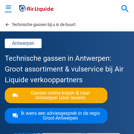
Skip
to
main
content
Technische gassen bij u in de buurt
Antwerpen
Technische gassen in Antwerpen:
Groot assortiment & vulservice bij Air
Liquide verkooppartners
Gassen online kopen & naar
Antwerpen laten leveren
Ik wens een adviesgesprek in de regio
Groot-Antwerpen